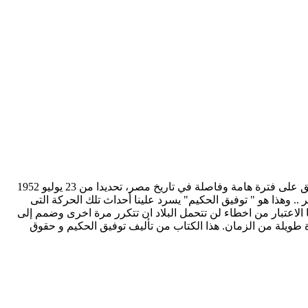
تحميل كتاب عودة الوعي pdf الكاتب توفيق الحكيم عودة الوعي... كتابات في السياسة لم يكتبها "توفيق الحكيم" لتنشر وإنما للتسجيل والتعليق على فترة هامة وفاصلة في تاريخ مصر، تحديدا من 23 يوليو 1952
 الفكر .. وهذا هو " توفيق الحكيم" يسرد علينا أحداث تلك الحركة التى
 الاعتبار من اخطاء لن تتحمل البلاد ان تتكرر مرة اخرى وضمم إلى
 طويلة من الزمان. هذا الكتاب من تأليف توفيق الحكيم و حقوق