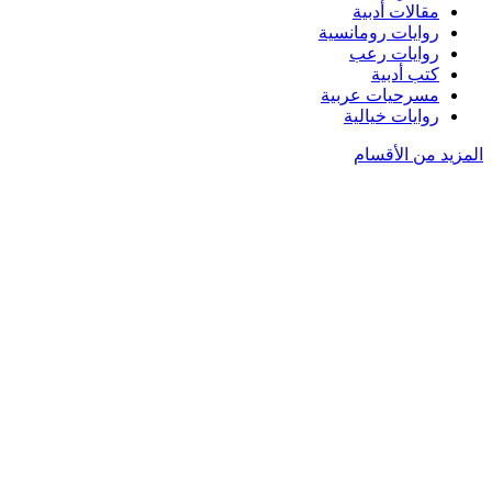
مقالات أدبية
روايات رومانسية
روايات رعب
كتب أدبية
مسرحيات عربية
روايات خيالية
المزيد من الأقسام