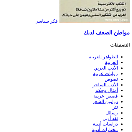
فكر سياسي
مواطن الضعف لديك
التصنيفات
الظواهر الغريبة‏
العربية
الأدب العربي
روايات عربية
نصوص
الأدب الساخر
أمثال وحكم
قصص عربية
دواوين الشعر
نثر
رسائل
نقد أدبي
دراسات أدبية
مختارات أدبية