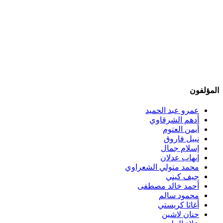
المؤلفون
عمرو عبد الحميد
أدهم الشرقاوي
أيمن العتوم
نبيل فاروق
إسلام جمال
إيهاب عدلان
محمد متولي الشعراوي
جيف كيني
أحمد خالد مصطفى
محمود سالم
أغاثا كريستي
حنان لاشين