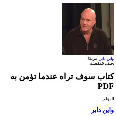
واين داير
أمريكا
اضف للمفضلة
كتاب سوف تراه عندما تؤمن به
PDF
المؤلف :
واين داير