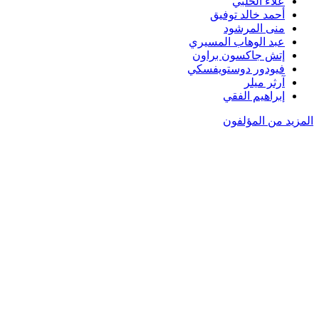
علاء الحلبي
أحمد خالد توفيق
منى المرشود
عبد الوهاب المسيري
إتش جاكسون براون
فيودور دوستويفسكي
آرثر ميلر
إبراهيم الفقي
المزيد من المؤلفون