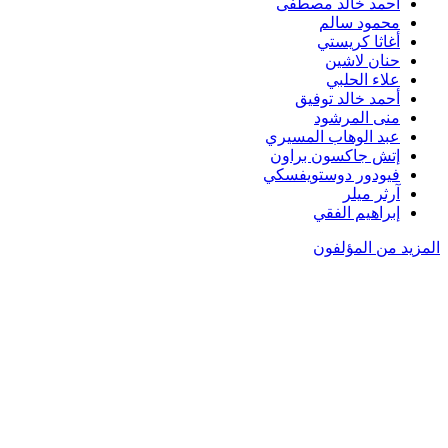
أحمد خالد مصطفى
محمود سالم
أغاثا كريستي
حنان لاشين
علاء الحلبي
أحمد خالد توفيق
منى المرشود
عبد الوهاب المسيري
إتش جاكسون براون
فيودور دوستويفسكي
آرثر ميلر
إبراهيم الفقي
المزيد من المؤلفون