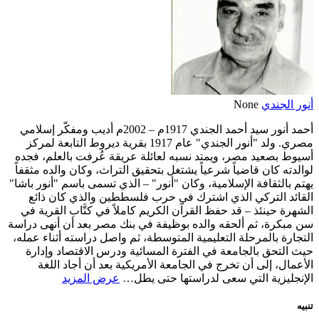
أنور الجندي
None
أحمد أنور سيد أحمد الجندي 1917م – 2002م أديب ومفكّر إسلامي
مصري. ولد "أنور الجندي" عام 1917 بقرية ديروط التابعة لمركز
أسيوط بصعيد مصر، ويمتد نسبه لعائلة عريقة عُرفت بالعلم، فجده
لوالدته كان قاضياً شرعياً يشتغل بتحقيق التراث، وكان والده مثقفاً
يهتم بالثقافة الإسلامية، وكان "أنور" – الذي تسمى باسم "أنور باشا"
القائد التركي الذي اشترك في حرب فلسططين والذي كان ذائع
الشهرة حينئذ – قد حفظ القرآن الكريم كاملاً في كتَّاب القرية في
سن مبكرة، ثم ألحقه والده بوظيفة في بنك مصر بعد أن أنهى دراسة
التجارة بالمرحلة التعليمية المتوسطة، ثم واصل دراسته أثناء عمله،
حيث التحق بالجامعة في الفترة المسائية ودرس الاقتصاد وإدارة
الأعمال، إلى أن تخرج في الجامعة الأمريكية بعد أن أجاد اللغة
الإنجليزية التي سعى لدراستها حتى يطل…
عرض المزيد
تنبيه