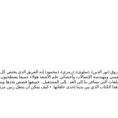
صمت - سلسلة ملف المستقبل pdf الكاتب نبيل فاروق (نور الدين)، (سلوى)، (رمزي)، (محمود) إن
سي ومهندسة الإتصالات وأخصائي علم الأشعة هؤلاء جميعا يصطحبون القر
فات التى تسافر بنا إلى الغد ..إلى المستقبل.. جميعها قصص نجدها ونس
ا الكتاب الذي بين يدينا إحدى حلقاتها. • كيف يمكن أن ينتقل رنين مرتف