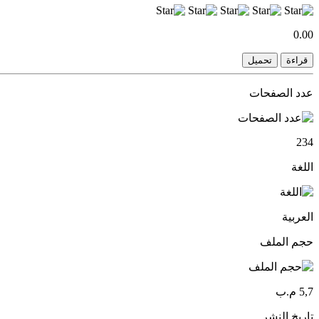
0.00
قراءة
تحميل
عدد الصفحات
234
اللغة
العربية
حجم الملف
5,7 م.ب
تاريخ النشر