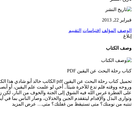
فبراير 22, 2013
الوصف
المؤلف
اقتباسات
التقييم
إبلاغ
وصف الكتاب
كتاب رحلة البحث عن اليقين PDF
تحميل كتاب رحلة البحث عن اليقين df
وروحه ووقته فلم تدع للآخرة شيئاً.. أخي لو علمت علم اليقين، أو أبص
على الفطرة غرس الله فيه الشوق إلى الجنة والخوف من النار، لكن زح
وتوارى البذل والإقدام ليتققدم الجبن والخذلان، وصار الناس بما في أ
تنتبه من نومتك؟ متى تستيقظ من غفلتك؟ متى…
عرض المزيد