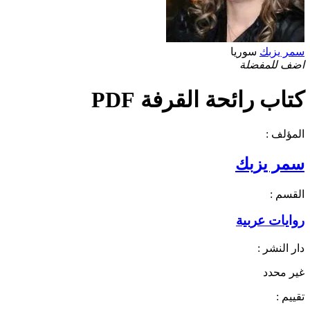
سمر يزبك
سوريا
اضف للمفضلة
كتاب رائحة القرفة PDF
المؤلف :
سمر يزبك
القسم :
روايات عربية
دار النشر :
غير محدد
تقييم :