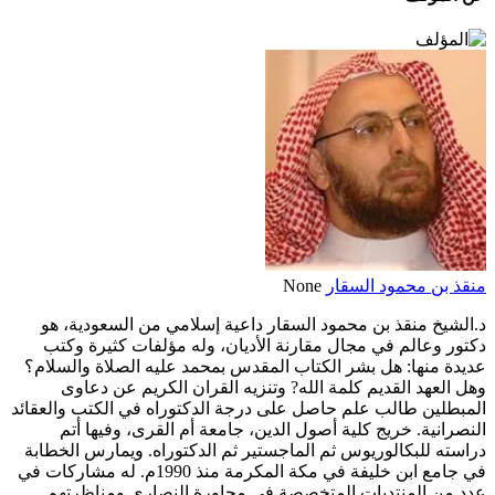
منقذ بن محمود السقار
None
د.الشيخ منقذ بن محمود السقار داعية إسلامي من السعودية، هو
دكتور وعالم في مجال مقارنة الأديان، وله مؤلفات كثيرة وكتب
عديدة منها: هل بشر الكتاب المقدس بمحمد عليه الصلاة والسلام؟
وهل العهد القديم كلمة الله? وتنزيه القران الكريم عن دعاوى
المبطلين طالب علم حاصل على درجة الدكتوراه في الكتب والعقائد
النصرانية. خريج كلية أصول الدين، جامعة أم القرى، وفيها أتم
دراسته للبكالوريوس ثم الماجستير ثم الدكتوراه. ويمارس الخطابة
في جامع ابن خليفة في مكة المكرمة منذ 1990م. له مشاركات في
عدد من المنتديات المتخصصة في محاورة النصارى ومناظرتهم..