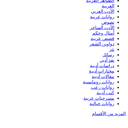
الظواهر الغريبة‏
العربية
الأدب العربي
روايات عربية
نصوص
الأدب الساخر
أمثال وحكم
قصص عربية
دواوين الشعر
نثر
رسائل
نقد أدبي
دراسات أدبية
مختارات أدبية
مقالات أدبية
روايات رومانسية
روايات رعب
كتب أدبية
مسرحيات عربية
روايات خيالية
المزيد من الأقسام