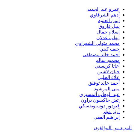
عمرو عبد الحميد
أدهم الشرقاوي
أيمن العتوم
نبيل فاروق
إسلام جمال
إيهاب عدلان
محمد متولي الشعراوي
جيف كيني
أحمد خالد مصطفى
محمود سالم
أغاثا كريستي
حنان لاشين
علاء الحلبي
أحمد خالد توفيق
منى المرشود
عبد الوهاب المسيري
إتش جاكسون براون
فيودور دوستويفسكي
آرثر ميلر
إبراهيم الفقي
المزيد من المؤلفون