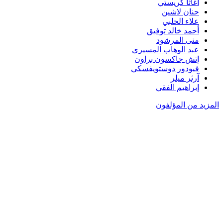
أغاثا كريستي
حنان لاشين
علاء الحلبي
أحمد خالد توفيق
منى المرشود
عبد الوهاب المسيري
إتش جاكسون براون
فيودور دوستويفسكي
آرثر ميلر
إبراهيم الفقي
المزيد من المؤلفون