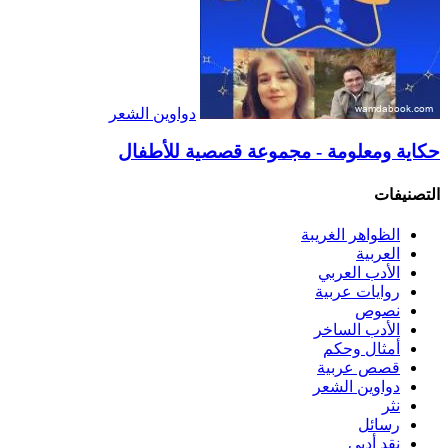
دواوين الشعر
حكاية ومعلومة - مجموعة قصصية للأطفال
التصنيفات
الظواهر الغريبة‏
العربية
الأدب العربي
روايات عربية
نصوص
الأدب الساخر
أمثال وحكم
قصص عربية
دواوين الشعر
نثر
رسائل
نقد أدبي