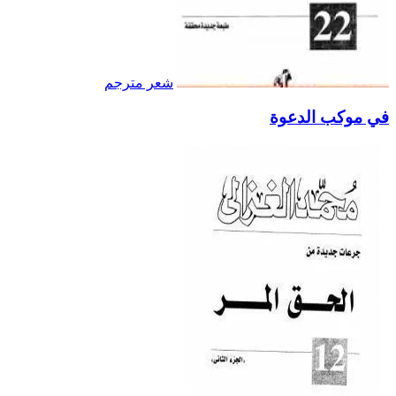
شعر مترجم
في موكب الدعوة