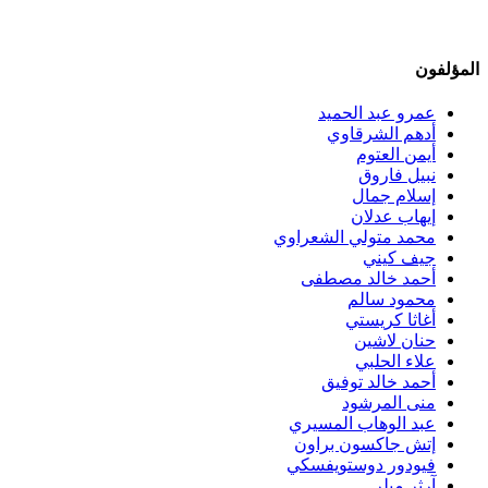
المؤلفون
عمرو عبد الحميد
أدهم الشرقاوي
أيمن العتوم
نبيل فاروق
إسلام جمال
إيهاب عدلان
محمد متولي الشعراوي
جيف كيني
أحمد خالد مصطفى
محمود سالم
أغاثا كريستي
حنان لاشين
علاء الحلبي
أحمد خالد توفيق
منى المرشود
عبد الوهاب المسيري
إتش جاكسون براون
فيودور دوستويفسكي
آرثر ميلر