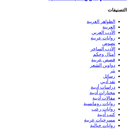
التصنيفات
الظواهر الغريبة‏
العربية
الأدب العربي
روايات عربية
نصوص
الأدب الساخر
أمثال وحكم
قصص عربية
دواوين الشعر
نثر
رسائل
نقد أدبي
دراسات أدبية
مختارات أدبية
مقالات أدبية
روايات رومانسية
روايات رعب
كتب أدبية
مسرحيات عربية
روايات خيالية