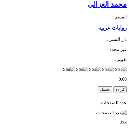
محمد الغزالي
القسم :
روايات عربية
دار النشر :
غير محدد
تقييم :
0.00
قراءة
تحميل
عدد الصفحات
228