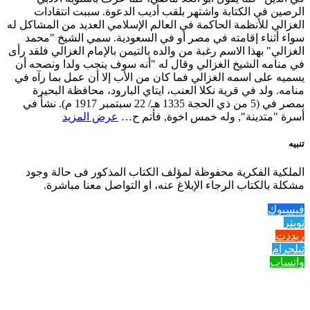
الرصين في الكتابة واشتهر بلقب أديب الدعوة. سببت انتقادات
الغزالي للأنظمة الحاكمة في العالم الإسلامي العديد من المشاكل له
سواء أثناء إقامته في مصر أو في السعودية. سمي الشيخ "محمد
الغزالي" بهذا الاسم رغبة من والده بالتيمن بالإمام الغزالي فلقد رأى
في منامه الشيخ الغزالي وقال له "أنه سوف ينجب ولدا ونصحه أن
يسميه على اسمه الغزالي فما كان من الأب إلا أن عمل بما رآه في
منامه. ولد في قرية نكلا العنب، ايتاي البارود، محافظة البحيرة
بمصر في (5 من ذي الحجة 1335 هـ/ 22 سبتمبر 1917 م). نشأ في
أسرة "متدينة", وله خمس اخوة, فأتم ح…
عرض المزيد
تنبيه
الملكية الفكرية محفوظة لمؤلف الكتاب المذكور فى حالة وجود
مشكلة بالكتاب الرجاء الإبلاغ عنه، او التواصل معنا مباشرة.
فيسبوك
تويتر
ريددت
تيلجرام
واتساب