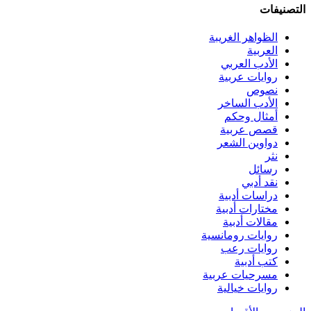
التصنيفات
الظواهر الغريبة‏
العربية
الأدب العربي
روايات عربية
نصوص
الأدب الساخر
أمثال وحكم
قصص عربية
دواوين الشعر
نثر
رسائل
نقد أدبي
دراسات أدبية
مختارات أدبية
مقالات أدبية
روايات رومانسية
روايات رعب
كتب أدبية
مسرحيات عربية
روايات خيالية