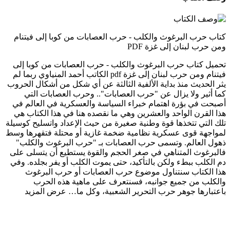
كتاب حرب البرغوث والكلب - حرب العصابات من كوبا إلى فيتنام
ومن حرب لبنان إلى غزة PDF
تحميل كتاب حرب البرغوث والكلب - حرب العصابات من كوبا إلى
فيتنام ومن حرب لبنان إلى غزة pdf الكاتب أحمد المنياوي ربما لم
يثر الحديث منذ بداية الألفية الثالثة عن أي شكل من أشكال الحروب
كما أثير ولا يزال عن "حرب العصابات".. وحرب العصابات التي
أصبحت في بؤرة اهتمام خبراء السياسة والعسكرية في العالم في
هذا القرن الواحد والعشرين وهي ما نقصده هنا في هذا الكتاب هي
تلك التي تتخذها قوة وطنية صغيرة من حيث الإعداد واتسليح كوسيلة
لمواجهة قوى عسكرية نظامية ضخمة غازية أو محتلة فتقهرها وسط
ذهول العالم. وتسمى حرب العصابات بـ "حرب البرغوث والكلب"
فالبرغوث المتناهي في صغر الحجم والقوة يستطيع أن يتسلى على
دم الكلب ببطء ولكن بالتأكيد، حتى يموت الكلب أو يفر بجلده. وفي
هذا الكتاب سنتناول موضوع حرب العصابات أو حرب البرغوث
والكلب من جميع جوانبه، فسنتعرف على ماهية هذه الحرب
باعتبارها جوهر حرب التحرير الشعبية، وكل ما…
عرض المزيد