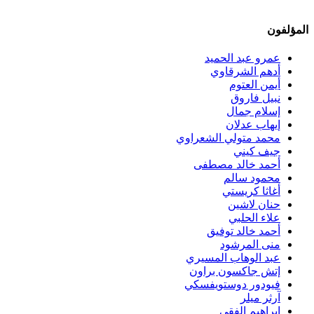
المؤلفون
عمرو عبد الحميد
أدهم الشرقاوي
أيمن العتوم
نبيل فاروق
إسلام جمال
إيهاب عدلان
محمد متولي الشعراوي
جيف كيني
أحمد خالد مصطفى
محمود سالم
أغاثا كريستي
حنان لاشين
علاء الحلبي
أحمد خالد توفيق
منى المرشود
عبد الوهاب المسيري
إتش جاكسون براون
فيودور دوستويفسكي
آرثر ميلر
إبراهيم الفقي