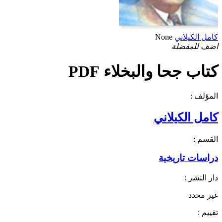
كامل الكيلاني
None
اضف للمفضلة
كتاب جحا والبخلاء PDF
المؤلف :
كامل الكيلاني
القسم :
دراسات تاريخية
دار النشر :
غير محدد
تقييم :