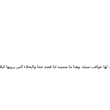
لاني البخل عادة ذميمة، لها عواقب سيئة، وهذا ما ستبينه لنا قصة جحا والبخلاء ال