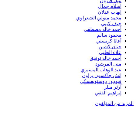
نبيل فاروق
إسلام جمال
إيهاب عدلان
محمد متولي الشعراوي
جيف كيني
أحمد خالد مصطفى
محمود سالم
أغاثا كريستي
حنان لاشين
علاء الحلبي
أحمد خالد توفيق
منى المرشود
عبد الوهاب المسيري
إتش جاكسون براون
فيودور دوستويفسكي
آرثر ميلر
إبراهيم الفقي
المزيد من المؤلفون