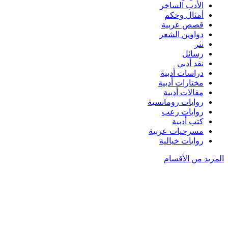
الأدب الساخر
أمثال وحكم
قصص عربية
دواوين الشعر
نثر
رسائل
نقد أدبي
دراسات أدبية
مختارات أدبية
مقالات أدبية
روايات رومانسية
روايات رعب
كتب أدبية
مسرحيات عربية
روايات خيالية
المزيد من الأقسام