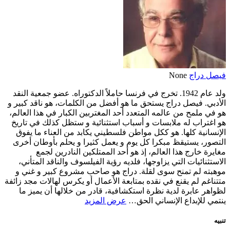
فيصل دراج
None
ولد عام 1942. تخرج في فرنسا حاملاً الدكتوراه. عضو جمعية النقد
الأدبي. فيصل دراج يستحق ما هو أفضل من الكلمات، هو ناقد كبير و
هو في ملمح من عالمه المتعدد أحد المغتربين الكبار في هذا العالم،
هو اغتراب له ملابسات و أسباب استثنائية و ستظل كذلك في تاريخ
الإنسانية كلها. هو ككل مواطن فلسطيني يكابد من العناء ما يفوق
التصور، يستيقظ مبكرا كل يوم و يعمل كثيرا و يحلم بأوطان أخرى
مغايرة خارج هذا العالم، إذ هو أحد الممتلكين النادرين لجمع
الاستثنائيات التي يزاوجها، فلديه رؤية الفيلسوف والناقد المتأني،
موهبته لم تمنح سوى لقلة. دراج هو صاحب مشروع كبير و غني و
متتناغم لم يقنع في نقده بمتابعة الأعمال أو يكرس لهالات مجد زائفة
لظواهر عابرة لدية نظرة استكشافية، قادر من خلالها أن يميز ما
ينتمي للإبداع الإنساني الحق…
عرض المزيد
تنبيه