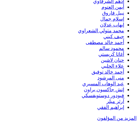
أدهم الشرقاوي
أيمن العتوم
نبيل فاروق
إسلام جمال
إيهاب عدلان
محمد متولي الشعراوي
جيف كيني
أحمد خالد مصطفى
محمود سالم
أغاثا كريستي
حنان لاشين
علاء الحلبي
أحمد خالد توفيق
منى المرشود
عبد الوهاب المسيري
إتش جاكسون براون
فيودور دوستويفسكي
آرثر ميلر
إبراهيم الفقي
المزيد من المؤلفون