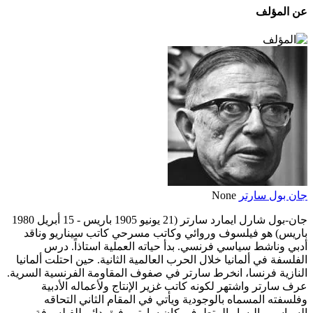
عن المؤلف
جان بول سارتر
None
جان-بول شارل ايمارد سارتر (21 يونيو 1905 باريس - 15 أبريل 1980
باريس) هو فيلسوف وروائي وكاتب مسرحي كاتب سيناريو وناقد
أدبي وناشط سياسي فرنسي. بدأ حياته العملية استاذاً. درس
الفلسفة في ألمانيا خلال الحرب العالمية الثانية. حين احتلت ألمانيا
النازية فرنسا، انخرط سارتر في صفوف المقاومة الفرنسية السرية.
عرف سارتر واشتهر لكونه كاتب غزير الإنتاج ولأعماله الأدبية
وفلسفته المسماه بالوجودية ويأتي في المقام الثاني التحاقه
السياسى باليسار المتطرف. كان سارتر رفيق دائم للفيلسوفة