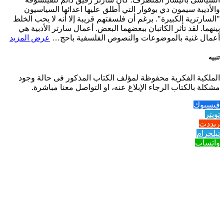
والأديبة سيمون دي بوفوار التي أطلق عليها اعدائها السياسيون
"السارترية الكبيرة". برغم أن فلسفتهم قريبة إلا أنه لا يحب الخلط
بينهما. لقد تأثر الكاتبان ببعضهما البعض. أعمال سارتر الأدبية هي
أعمال غنية بالموضوعات والنصوص الفلسفية باحج…
عرض المزيد
تنبيه
الملكية الفكرية محفوظة لمؤلف الكتاب المذكور فى حالة وجود
مشكلة بالكتاب الرجاء الإبلاغ عنه، او التواصل معنا مباشرة.
فيسبوك
تويتر
ريددت
تيلجرام
واتساب