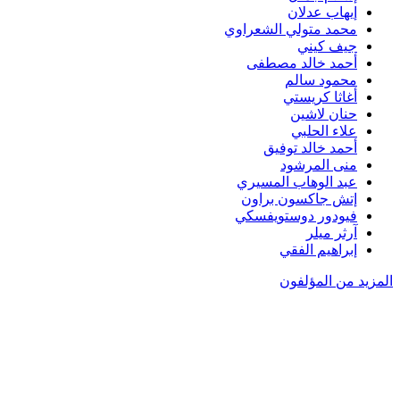
إيهاب عدلان
محمد متولي الشعراوي
جيف كيني
أحمد خالد مصطفى
محمود سالم
أغاثا كريستي
حنان لاشين
علاء الحلبي
أحمد خالد توفيق
منى المرشود
عبد الوهاب المسيري
إتش جاكسون براون
فيودور دوستويفسكي
آرثر ميلر
إبراهيم الفقي
المزيد من المؤلفون