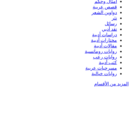
أمثال وحكم
قصص عربية
دواوين الشعر
نثر
رسائل
نقد أدبي
دراسات أدبية
مختارات أدبية
مقالات أدبية
روايات رومانسية
روايات رعب
كتب أدبية
مسرحيات عربية
روايات خيالية
المزيد من الأقسام