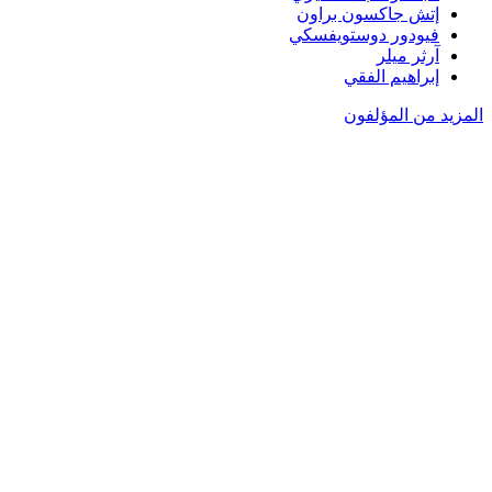
إتش جاكسون براون
فيودور دوستويفسكي
آرثر ميلر
إبراهيم الفقي
المزيد من المؤلفون