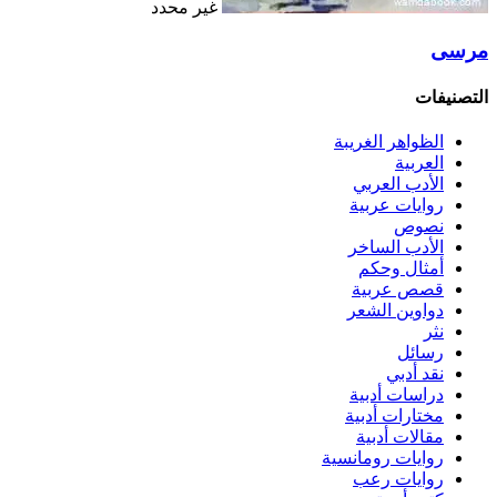
غير محدد
مرسى
التصنيفات
الظواهر الغريبة‏
العربية
الأدب العربي
روايات عربية
نصوص
الأدب الساخر
أمثال وحكم
قصص عربية
دواوين الشعر
نثر
رسائل
نقد أدبي
دراسات أدبية
مختارات أدبية
مقالات أدبية
روايات رومانسية
روايات رعب