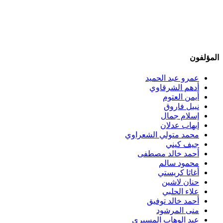
المؤلفون
عمرو عبد الحميد
أدهم الشرقاوي
أيمن العتوم
نبيل فاروق
إسلام جمال
إيهاب عدلان
محمد متولي الشعراوي
جيف كيني
أحمد خالد مصطفى
محمود سالم
أغاثا كريستي
حنان لاشين
علاء الحلبي
أحمد خالد توفيق
منى المرشود
عبد الوهاب المسيري