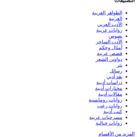
التصنيفات
الظواهر الغريبة‏
العربية
الأدب العربي
روايات عربية
نصوص
الأدب الساخر
أمثال وحكم
قصص عربية
دواوين الشعر
نثر
رسائل
نقد أدبي
دراسات أدبية
مختارات أدبية
مقالات أدبية
روايات رومانسية
روايات رعب
كتب أدبية
مسرحيات عربية
روايات خيالية
المزيد من الأقسام