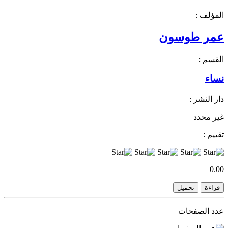
المؤلف :
عمر طوسون
القسم :
نساء
دار النشر :
غير محدد
تقييم :
0.00
قراءة
تحميل
عدد الصفحات