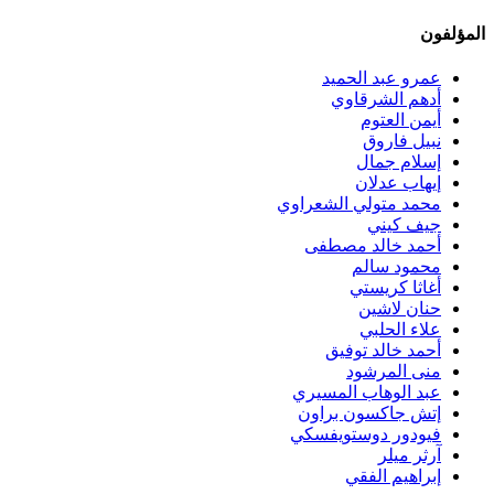
المؤلفون
عمرو عبد الحميد
أدهم الشرقاوي
أيمن العتوم
نبيل فاروق
إسلام جمال
إيهاب عدلان
محمد متولي الشعراوي
جيف كيني
أحمد خالد مصطفى
محمود سالم
أغاثا كريستي
حنان لاشين
علاء الحلبي
أحمد خالد توفيق
منى المرشود
عبد الوهاب المسيري
إتش جاكسون براون
فيودور دوستويفسكي
آرثر ميلر
إبراهيم الفقي