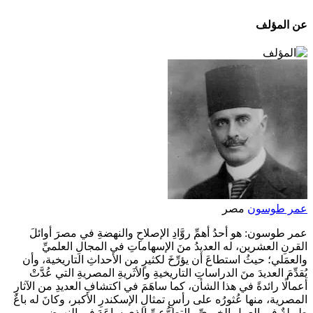
عن المؤلف
عمر طوسون
مصر
عمر طوسون: هو أحدُ أهمِّ روَّادِ الإصلاحِ والنهضةِ في مصرَ أوائلَ
القرنِ العشرين، له العديدُ منَ الإسهاماتِ في المجالِ العلميِّ
والعمَلي؛ حيثُ استطاعَ أن يؤرِّخَ لكثيرٍ من الأحداثِ التاريخية، وأن
يُقدِّمَ العديدَ منَ الدراساتِ التاريخيةِ والأثَريةِ المصريةِ التي عُدَّتْ
أعمالًا رائدةً في هذا الشأن، كما ساهَمَ في اكتشافِ العديدِ من الآثارِ
المصرية، منها عُثورُه على رأسِ تمثالِ الإسكندرِ الأكبر، وكانَ له باعٌ
طويلةٌ في العملِ الخيريِّ والتطوُّعيِّ الذي ساعَدَ في النهوضِ