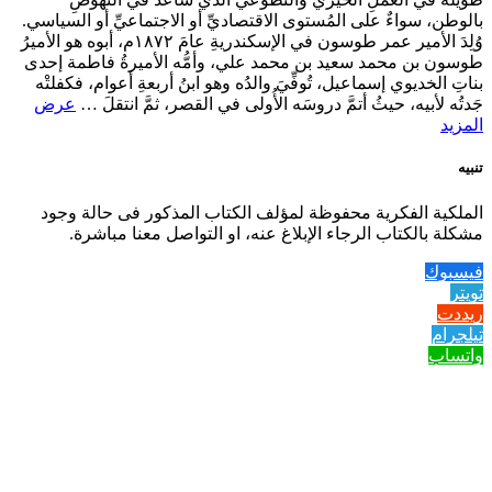
بالوطن، سواءٌ على المُستوى الاقتصاديِّ أو الاجتماعيِّ أو السياسي.
وُلِدَ الأمير عمر طوسون في الإسكندريةِ عامَ ١٨٧٢م، أبوه هو الأميرُ
طوسون بن محمد سعيد بن محمد علي، وأمُّه الأميرةُ فاطمة إحدى
بناتِ الخديوي إسماعيل، تُوفِّيَ والدُه وهو ابنُ أربعةِ أعوام، فكفلتْه
جَدتُه لأبيه، حيثُ أتمَّ دروسَه الأُولى في القصر، ثمَّ انتقلَ …
عرض
المزيد
تنبيه
الملكية الفكرية محفوظة لمؤلف الكتاب المذكور فى حالة وجود
مشكلة بالكتاب الرجاء الإبلاغ عنه، او التواصل معنا مباشرة.
فيسبوك
تويتر
ريددت
تيلجرام
واتساب