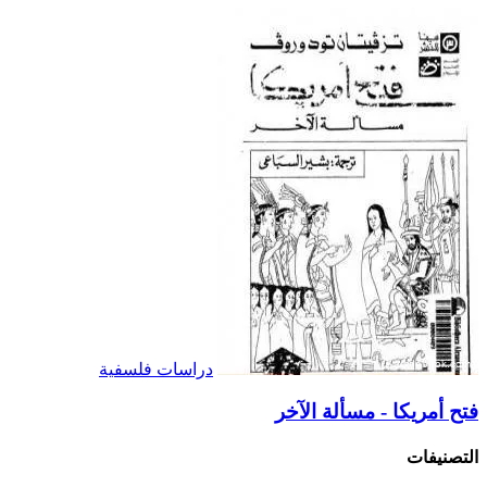
دراسات فلسفية
فتح أمريكا - مسألة الآخر
التصنيفات