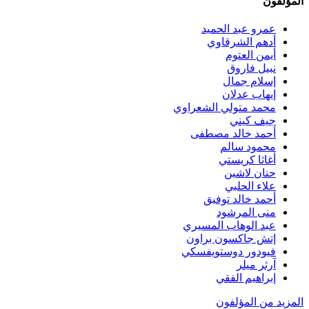
المؤلفون
عمرو عبد الحميد
أدهم الشرقاوي
أيمن العتوم
نبيل فاروق
إسلام جمال
إيهاب عدلان
محمد متولي الشعراوي
جيف كيني
أحمد خالد مصطفى
محمود سالم
أغاثا كريستي
حنان لاشين
علاء الحلبي
أحمد خالد توفيق
منى المرشود
عبد الوهاب المسيري
إتش جاكسون براون
فيودور دوستويفسكي
آرثر ميلر
إبراهيم الفقي
المزيد من المؤلفون