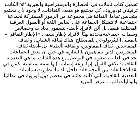
تحميل كتاب تأملات في الحضارة والديمقراطية والغيرية pdf الكاتب
تزفيتان تودوروف كل مجتمع هو متعدد الثقافات، لا وجود لأي مجتمع
متجانس تماما. الثقافة هي مجموعة من الرموز المشتركة لجماعة
اجتماعية. لا تتشكل الجماعة على أساس اللغة أو األصول العرقية
المختلفة فقط، بل ألن الأفراد -أيضا- يتسمون بعادات وخصائص
وسمات اجتماعيةمحددة.يهيّأ الأفراد لإطار يسمى « الإطار الثقافي »
بالمعنى األنثربولوجي للمصطلح: هناك ثقافة الشباب، و ثقافة
المتقاعدين، ثقافة المقاولين، و ثقافة األطباء، بل -أيضا- ثقافة
المتشردين الذين يتفاهمون باإلشارة، في حين أن بعض الجماعات
تجد في الغالب صعوبة في التواصل مع هذه الفئات. ما هي التعددية
الثقافية؟ يكفي القول: إنها نزعة إنسانية. إنها سمة سياسية تكمن في
نقد الاختالفات بين المجتمعات داخل بلد ما. تطورت سياسات
التعددية الثقافية، التي كانت غائبة في معظم دول أوروبا، في بيطانيا
والواليات الم…
عرض المزيد