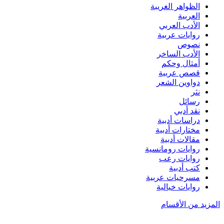
الظواهر الغريبة‏
العربية
الأدب العربي
روايات عربية
نصوص
الأدب الساخر
أمثال وحكم
قصص عربية
دواوين الشعر
نثر
رسائل
نقد أدبي
دراسات أدبية
مختارات أدبية
مقالات أدبية
روايات رومانسية
روايات رعب
كتب أدبية
مسرحيات عربية
روايات خيالية
المزيد من الأقسام