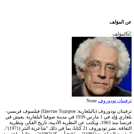
عن المؤلف
تزفيتان تودوروف
None
تزفيتان تودوروف (بالبلغارية: Цветан Тодоров) فيلسوف فرنسي-
بلغاري وُلِد في 1 مارس 1939 في مدينة صوفيا البلغارية. يعيش في
فرنسا منذ 1963، ويكتب عن النظرية الأدبية، تاريخ الفكر، ونظرية
الثقافة. نشر تودوروف 21 كتابا، بما في ذلك "شاعرية النثر (1971)"،
"مقدمة الشاعرية (1981)"، و "فتح أمريكا (1982)"، ميخائيل باختين :