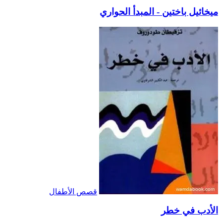
ميخائيل باختين - المبدأ الحواري
قصص الأطفال
الأدب في خطر