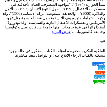
مبدأ الحوارية (1984)"، "مواجهة المتطرف: الحياة الأخلاقية في
معسكرات الاعتقال (1991)"، "حول التنوع الإنسان (1993)"، "الأمل
والذاكرة (2000)"، "والحديقة المنقوصة : تركة الانسانيه (2002)". وقد
ركزت اهتمامات تودوروف التاريخية حول قضايا حاسمة مثل غزو
الأمريكتين ومعسكرات الاعتقال النازية والستالينية. وقد تودوروف
أستاذا زائرا في عدة جامعات، منها جامعة هارفارد، وييل وكولومبيا
وجامعة كاليفورنيا، …
عرض المزيد
تنبيه
الملكية الفكرية محفوظة لمؤلف الكتاب المذكور فى حالة وجود
مشكلة بالكتاب الرجاء الإبلاغ عنه، او التواصل معنا مباشرة.
فيسبوك
تويتر
ريددت
تيلجرام
واتساب