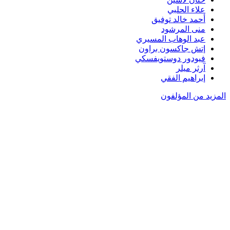
علاء الحلبي
أحمد خالد توفيق
منى المرشود
عبد الوهاب المسيري
إتش جاكسون براون
فيودور دوستويفسكي
آرثر ميلر
إبراهيم الفقي
المزيد من المؤلفون