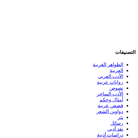
التصنيفات
الظواهر الغريبة‏
العربية
الأدب العربي
روايات عربية
نصوص
الأدب الساخر
أمثال وحكم
قصص عربية
دواوين الشعر
نثر
رسائل
نقد أدبي
دراسات أدبية