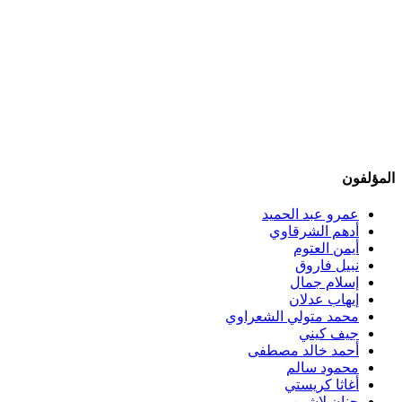
المؤلفون
عمرو عبد الحميد
أدهم الشرقاوي
أيمن العتوم
نبيل فاروق
إسلام جمال
إيهاب عدلان
محمد متولي الشعراوي
جيف كيني
أحمد خالد مصطفى
محمود سالم
أغاثا كريستي
حنان لاشين