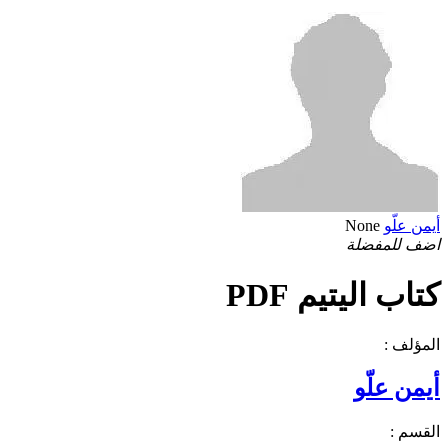
أيمن علّو
None
اضف للمفضلة
كتاب اليتيم PDF
المؤلف :
أيمن علّو
القسم :