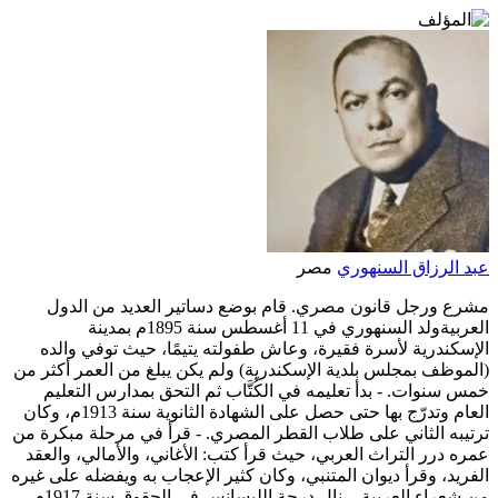
عبد الرزاق السنهوري
مصر
مشرع ورجل قانون مصري. قام بوضع دساتير العديد من الدول
العربيةولد السنهوري في 11 أغسطس سنة 1895م بمدينة
الإسكندرية لأسرة فقيرة، وعاش طفولته يتيمًا، حيث توفي والده
(الموظف بمجلس بلدية الإسكندرية) ولم يكن يبلغ من العمر أكثر من
خمس سنوات. - بدأ تعليمه في الكُتَّاب ثم التحق بمدارس التعليم
العام وتدرّج بها حتى حصل على الشهادة الثانوية سنة 1913م، وكان
ترتيبه الثاني على طلاب القطر المصري. - قرأ في مرحلة مبكرة من
عمره درر التراث العربي، حيث قرأ كتب: الأغاني، والأمالي، والعقد
الفريد، وقرأ ديوان المتنبي، وكان كثير الإعجاب به ويفضله على غيره
من شعراء العربية. - نال درجة الليسانس في الحقوق سنة 1917م