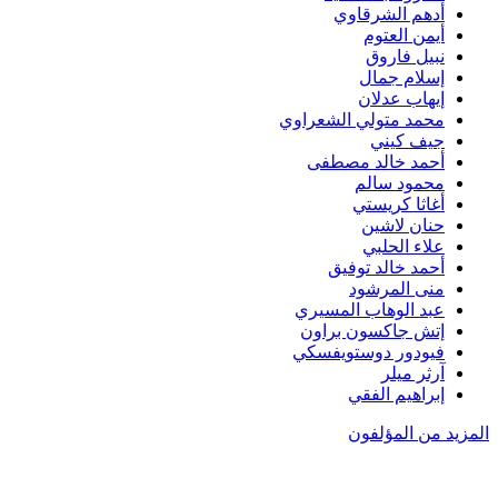
أدهم الشرقاوي
أيمن العتوم
نبيل فاروق
إسلام جمال
إيهاب عدلان
محمد متولي الشعراوي
جيف كيني
أحمد خالد مصطفى
محمود سالم
أغاثا كريستي
حنان لاشين
علاء الحلبي
أحمد خالد توفيق
منى المرشود
عبد الوهاب المسيري
إتش جاكسون براون
فيودور دوستويفسكي
آرثر ميلر
إبراهيم الفقي
المزيد من المؤلفون