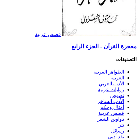
قصص عربية
معجزة القرآن - الجزء الرابع
التصنيفات
الظواهر الغريبة‏
العربية
الأدب العربي
روايات عربية
نصوص
الأدب الساخر
أمثال وحكم
قصص عربية
دواوين الشعر
نثر
رسائل
نقد أدبي