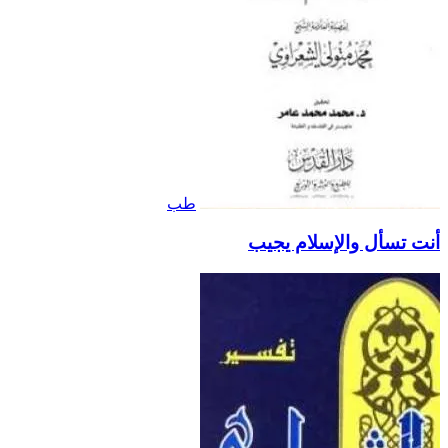
طب
أنت تسأل والإسلام يجيب