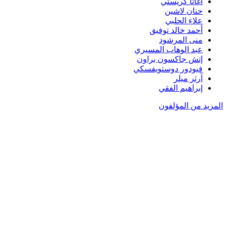
أغاثا كريستي
حنان لاشين
علاء الحلبي
أحمد خالد توفيق
منى المرشود
عبد الوهاب المسيري
إتش جاكسون براون
فيودور دوستويفسكي
آرثر ميلر
إبراهيم الفقي
المزيد من المؤلفون