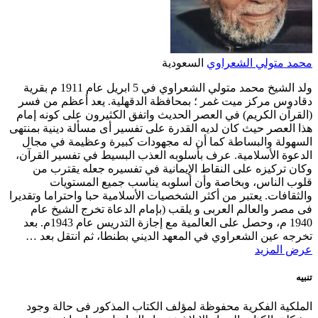
محمد متولي الشعراوي
السعودية
ولد الشيخ محمد متولي الشعراوي في 5 ابريل عام 1911 م بقرية
دقادوس مركز ميت غمر ؛ بمحافظة الدقهلية. يعد أعظم من فسر
(القرآن الكريم) في العصر الحديث واتفق الكثيرون على كونه إمام
هذا العصر حيث كان لديه القدرة على تفسير أى مسألة دينية بمنتهى
السهولة والبساطة كما أن له مجهودات كبيرة وعظيمة في مجال
الدعوة الأسلامية. عرف بأسلوبه العذب البسيط في تفسير القرآن،
وكان تركيزه على النقاط الإيمانية في تفسيره جعله يقترب من
قلوب الناس، وبخاصة وأن أسلوبه يناسب جميع المستويات
والثقافات. يعتبر من أكثر الشخصيات الأسلامية حبا واحتراما وتقديرا
فى مصر والعالم العربى و يلقب (بإمام الدعاة تخرج الشيخ عام
1940 م، وحصل على العالمية مع إجازة التدريس عام 1943م. بعد
تخرجه عين الشعراوي في المعهد الديني بطنطا، ثم انتقل بعد …
عرض المزيد
تنبيه
الملكية الفكرية محفوظة لمؤلف الكتاب المذكور فى حالة وجود