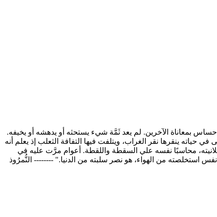
لى الإحساس بمعاناة الآخرين. لم يعد ثَمَّة شيء يستحثه أو يدهشه أو يخيفه.
حياته ينقرها نقر الغراب، ويتلفت فيها التفافة الثعلب إذ يعلم أنه
انيته، محاسبًا نفسه علي السقطة واللقطة. أعوام مرَّت عليه في
استخلصته من الهواء، هو نصر سلبته من الدنيا." -------- النُّمرُوذ