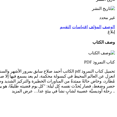
غير محدد
الوصف
المؤلف
اقتباسات
التقييم
إبلاغ
وصف الكتاب
كتاب النمروذ PDF
تحميل كتاب النمروذ pdf الكاتب أحمد صلاح سابق بمر
انعزل عن العالم المحيط في كبسولة محكمة، لم يعد يسمع فيها إلا صوت
مُطارد، وخاض حالةً ممتدةً من المناورات الخطيرة والتركيز الشديد و
حصر وضغط، فصار يُحدِّث نفسه كل ليلة: "كل يوم قضيته طليقًا، هو يوم غ
.. رحلة أوديسيَّة عصيبة لشابٍ نشأ في بيئةٍ عدا…
عرض المزيد