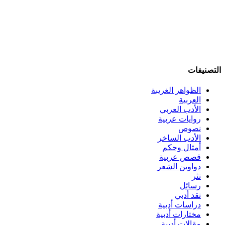
التصنيفات
الظواهر الغريبة‏
العربية
الأدب العربي
روايات عربية
نصوص
الأدب الساخر
أمثال وحكم
قصص عربية
دواوين الشعر
نثر
رسائل
نقد أدبي
دراسات أدبية
مختارات أدبية
مقالات أدبية