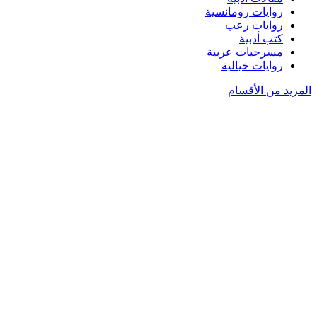
روايات رومانسية
روايات رعب
كتب أدبية
مسرحيات عربية
روايات خيالية
المزيد من الأقسام