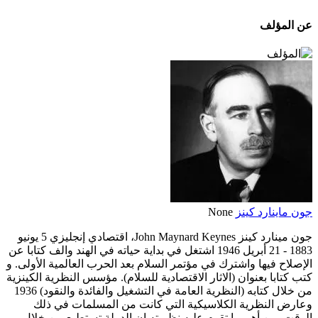
عن المؤلف
جون ماينارد كينز
None
جون مينارد كينز John Maynard Keynes، اقتصادي إنجليزي 5 يونيو
1883 - 21 أبريل 1946 اشتغل في بداية حياته في الهند والف كتابا عن
الإصلاح فيها واشترك في مؤتمر السلام بعد الحرب العالمية الأولى. و
كتب كتابا بعنوان (الاثار الاقتصادية للسلام). مؤسس النظرية الكينزية
من خلال كتابه (النظرية العامة في التشغيل والفائدة والنقود) 1936
وعارض النظرية الكلاسيكية التي كانت من المسلمات في ذلك
الوقت. من أهم ما تقوم عليه نظريته ان الدولة تستطيع من خلال