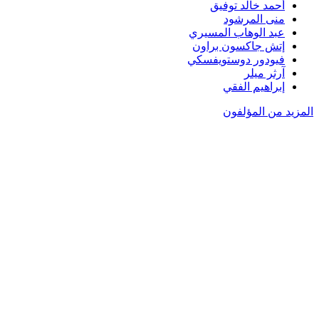
أحمد خالد توفيق
منى المرشود
عبد الوهاب المسيري
إتش جاكسون براون
فيودور دوستويفسكي
آرثر ميلر
إبراهيم الفقي
المزيد من المؤلفون