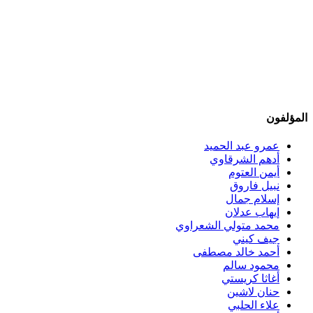
المؤلفون
عمرو عبد الحميد
أدهم الشرقاوي
أيمن العتوم
نبيل فاروق
إسلام جمال
إيهاب عدلان
محمد متولي الشعراوي
جيف كيني
أحمد خالد مصطفى
محمود سالم
أغاثا كريستي
حنان لاشين
علاء الحلبي