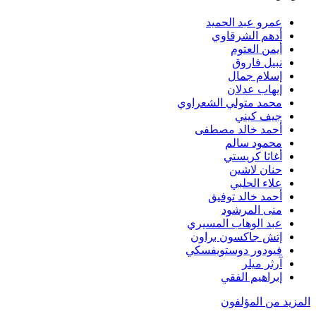
عمرو عبد الحميد
أدهم الشرقاوي
أيمن العتوم
نبيل فاروق
إسلام جمال
إيهاب عدلان
محمد متولي الشعراوي
جيف كيني
أحمد خالد مصطفى
محمود سالم
أغاثا كريستي
حنان لاشين
علاء الحلبي
أحمد خالد توفيق
منى المرشود
عبد الوهاب المسيري
إتش جاكسون براون
فيودور دوستويفسكي
آرثر ميلر
إبراهيم الفقي
المزيد من المؤلفون