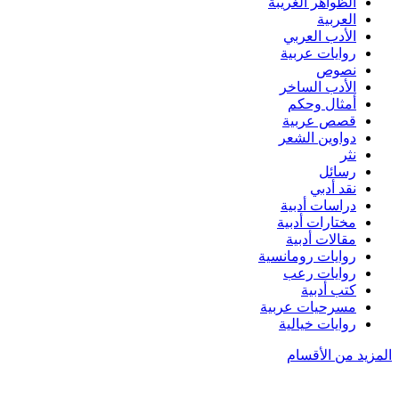
الظواهر الغريبة‏
العربية
الأدب العربي
روايات عربية
نصوص
الأدب الساخر
أمثال وحكم
قصص عربية
دواوين الشعر
نثر
رسائل
نقد أدبي
دراسات أدبية
مختارات أدبية
مقالات أدبية
روايات رومانسية
روايات رعب
كتب أدبية
مسرحيات عربية
روايات خيالية
المزيد من الأقسام