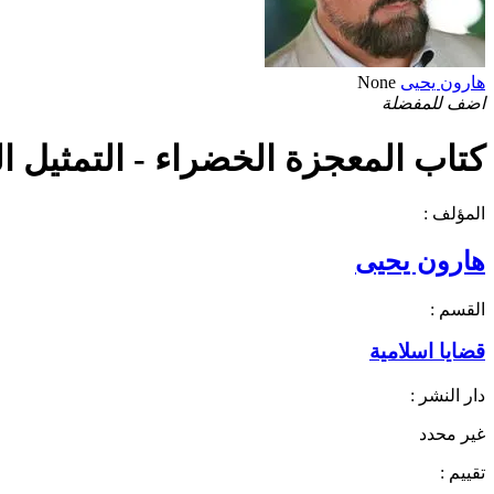
هارون يحيى
None
اضف للمفضلة
كتاب المعجزة الخضراء - التمثيل الض
المؤلف :
هارون يحيى
القسم :
قضايا اسلامية
دار النشر :
غير محدد
تقييم :