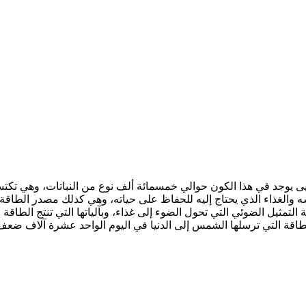
ضراء - التمثيل الضوئي pdf الكاتب هارون يحيى يوجد في هذا الكون حوالي خمسمائة ألف نوع م
فسه والغذاء الذي يحتاج إليه للحفاظ على حياته، وهي كذلك مصدر الطاق
ظمة التمثيل الضوئي التي تحول الضوء إلى غذاء، وبآلياتها التي تنتج الط
لطاقة التي ترسلها الشمس إلى الدنيا في اليوم الواحد عشرة آلاف ضعف 