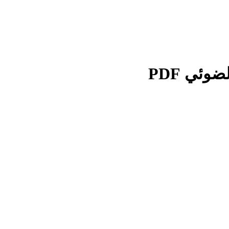
وئي PDF