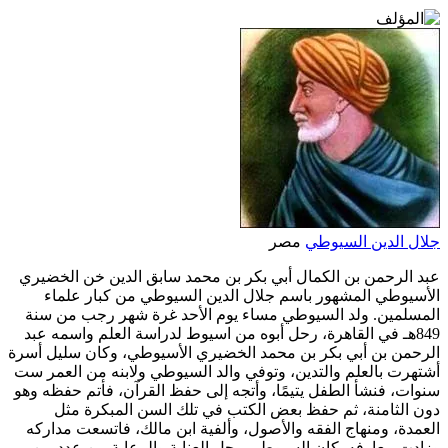
جلال الدين السيوطي
مصر
عبد الرحمن بن الكمال أبي بكر بن محمد سابق الدين خن الخضيري
الأسيوطي المشهور باسم جلال الدين السيوطي من كبار علماء
المسلمين. ولد السيوطي مساء يوم الأحد غرة شهر رجب من سنة
849هـ في القاهرة، رحل أبوه من اسيوط لدراسة العلم واسمه عبد
الرحمن بن أبي بكر بن محمد الخضيري الأسيوطي، وكان سليل أسرة
أشتهرت بالعلم والتدين، وتوفي والد السيوطي ولابنه من العمر ست
سنوات، فنشأ الطفل يتيمًا، وأتجه إلى حفظ القرآن، فأتم حفظه وهو
دون الثامنة، ثم حفظ بعض الكتب في تلك السن المبكرة مثل
العمدة، ومنهاج الفقه والأصول، وألفية ابن مالك، فاتسعت مداركه
وزادت معارفه. كان السيوطي محل العناية والرعاية من عدد من