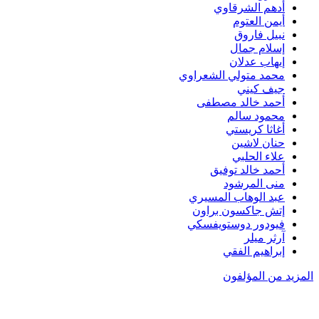
أدهم الشرقاوي
أيمن العتوم
نبيل فاروق
إسلام جمال
إيهاب عدلان
محمد متولي الشعراوي
جيف كيني
أحمد خالد مصطفى
محمود سالم
أغاثا كريستي
حنان لاشين
علاء الحلبي
أحمد خالد توفيق
منى المرشود
عبد الوهاب المسيري
إتش جاكسون براون
فيودور دوستويفسكي
آرثر ميلر
إبراهيم الفقي
المزيد من المؤلفون