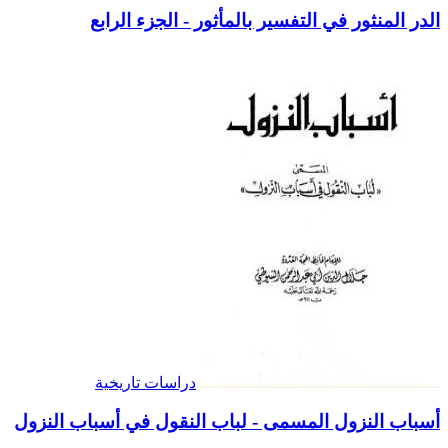
الدر المنثور في التفسير بالمأثور - الجزء الرابع
دراسات تاريخية
أسباب النزول المسمى - لباب النقول في أسباب النزول