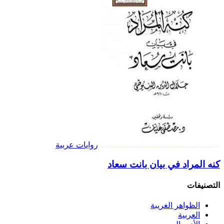
روايات عربية
كنه المراد في بيان بانت سعاد
التصنيفات
الظواهر الغريبة‏
العربية