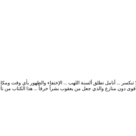
كاتب مهند عبد علي عظام لا تنكسر ... أنامل تطلق ألسنة اللهب ... الإختفاء والظهور 
ى دون منازع والذي جعل من يعقوب بشراً خرقاً ... هذا الكتاب من ت