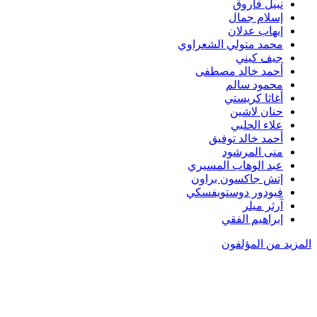
نبيل فاروق
إسلام جمال
إيهاب عدلان
محمد متولي الشعراوي
جيف كيني
أحمد خالد مصطفى
محمود سالم
أغاثا كريستي
حنان لاشين
علاء الحلبي
أحمد خالد توفيق
منى المرشود
عبد الوهاب المسيري
إتش جاكسون براون
فيودور دوستويفسكي
آرثر ميلر
إبراهيم الفقي
المزيد من المؤلفون