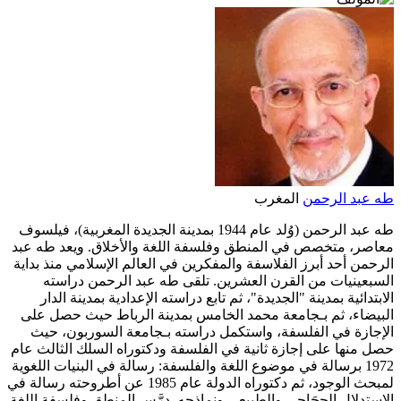
طه عبد الرحمن
المغرب
طه عبد الرحمن (وُلد عام 1944 بمدينة الجديدة المغربية)، فيلسوف
معاصر، متخصص في المنطق وفلسفة اللغة والأخلاق. ويعد طه عبد
الرحمن أحد أبرز الفلاسفة والمفكرين في العالم الإسلامي منذ بداية
السبعينيات من القرن العشرين. تلقى طه عبد الرحمن دراسته
الابتدائية بمدينة "الجديدة"، ثم تابع دراسته الإعدادية بمدينة الدار
البيضاء، ثم بـجامعة محمد الخامس بمدينة الرباط حيث حصل على
الإجازة في الفلسفة، واستكمل دراسته بـجامعة السوربون، حيث
حصل منها على إجازة ثانية في الفلسفة ودكتوراه السلك الثالث عام
1972 برسالة في موضوع اللغة والفلسفة: رسالة في البنيات اللغوية
لمبحث الوجود، ثم دكتوراه الدولة عام 1985 عن أطروحته رسالة في
الاستدلال الحِجَاجي والطبيعي ونماذجه. درَّس المنطق وفلسفة اللغة