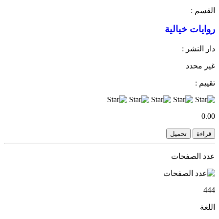
القسم :
روايات خيالية
دار النشر :
غير محدد
تقييم :
0.00
قراءة
تحميل
عدد الصفحات
444
اللغة