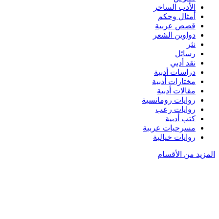
الأدب الساخر
أمثال وحكم
قصص عربية
دواوين الشعر
نثر
رسائل
نقد أدبي
دراسات أدبية
مختارات أدبية
مقالات أدبية
روايات رومانسية
روايات رعب
كتب أدبية
مسرحيات عربية
روايات خيالية
المزيد من الأقسام