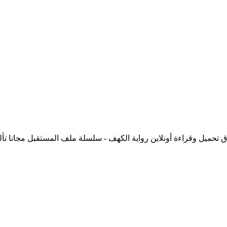
 سلسلة ملف المستقبل pdf الكاتب نبيل فاروق تحميل وقراءة أونلاين رواية الكهف - سلسلة ملف