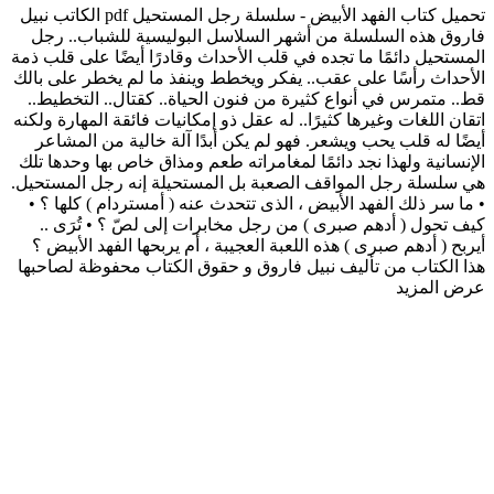
تحميل كتاب الفهد الأبيض - سلسلة رجل المستحيل pdf الكاتب نبيل
فاروق هذه السلسلة من أشهر السلاسل البوليسية للشباب.. رجل
المستحيل دائمًا ما تجده في قلب الأحداث وقادرًا أيضًا على قلب ذمة
الأحداث رأسًا على عقب.. يفكر ويخطط وينفذ ما لم يخطر على بالك
قط.. متمرس في أنواع كثيرة من فنون الحياة.. كقتال.. التخطيط..
اتقان اللغات وغيرها كثيرًا.. له عقل ذو إمكانيات فائقة المهارة ولكنه
أيضًا له قلب يحب ويشعر. فهو لم يكن أبدًا آلة خالية من المشاعر
الإنسانية ولهذا نجد دائمًا لمغامراته طعم ومذاق خاص بها وحدها تلك
هي سلسلة رجل المواقف الصعبة بل المستحيلة إنه رجل المستحيل.
• ما سر ذلك الفهد الأبيض ، الذى تتحدث عنه ( أمستردام ) كلها ؟ •
كيف تحول ( أدهم صبرى ) من رجل مخابرات إلى لصّ ؟ • تُرَى ..
أيربح ( أدهم صبرى ) هذه اللعبة العجيبة ، أم يربحها الفهد الأبيض ؟
هذا الكتاب من تأليف نبيل فاروق و حقوق الكتاب محفوظة لصاحبها
عرض المزيد