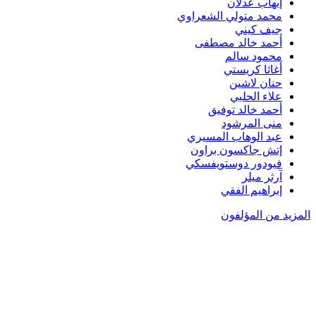
إيهاب عدلان
محمد متولي الشعراوي
جيف كيني
أحمد خالد مصطفى
محمود سالم
أغاثا كريستي
حنان لاشين
علاء الحلبي
أحمد خالد توفيق
منى المرشود
عبد الوهاب المسيري
إتش جاكسون براون
فيودور دوستويفسكي
آرثر ميلر
إبراهيم الفقي
المزيد من المؤلفون