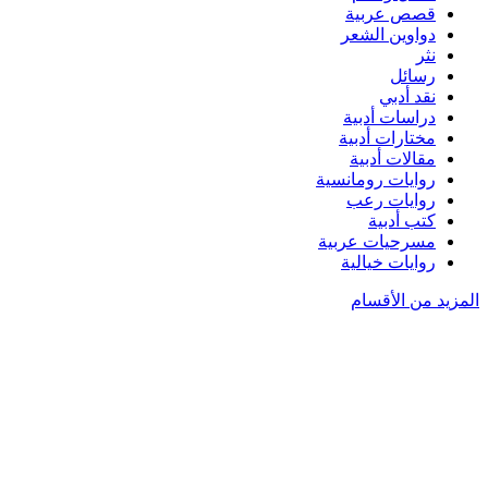
قصص عربية
دواوين الشعر
نثر
رسائل
نقد أدبي
دراسات أدبية
مختارات أدبية
مقالات أدبية
روايات رومانسية
روايات رعب
كتب أدبية
مسرحيات عربية
روايات خيالية
المزيد من الأقسام