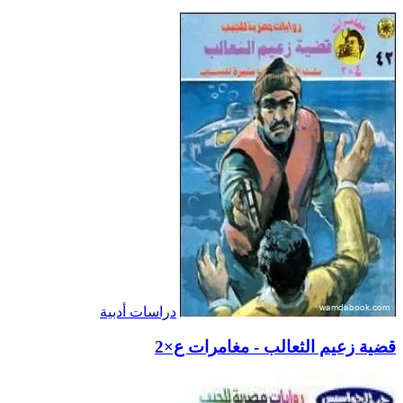
دراسات أدبية
قضية زعيم الثعالب - مغامرات ع×2