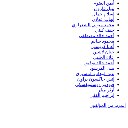
أيمن العتوم
نبيل فاروق
إسلام جمال
إيهاب عدلان
محمد متولي الشعراوي
جيف كيني
أحمد خالد مصطفى
محمود سالم
أغاثا كريستي
حنان لاشين
علاء الحلبي
أحمد خالد توفيق
منى المرشود
عبد الوهاب المسيري
إتش جاكسون براون
فيودور دوستويفسكي
آرثر ميلر
إبراهيم الفقي
المزيد من المؤلفون