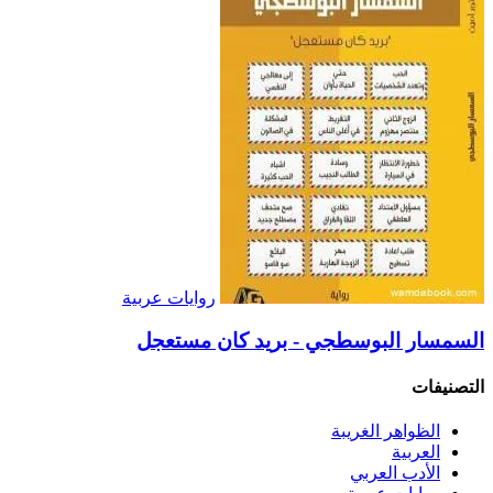
روايات عربية
السمسار البوسطجي - بريد كان مستعجل
التصنيفات
الظواهر الغريبة‏
العربية
الأدب العربي