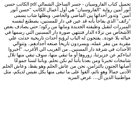
تحميل كتاب الفاروسيان - جسر الساحل الشمالي pdf الكاتب حسن
أنور أمين رواية "الفاروسيان" هي أول أعمال الكاتب "حسن أنور
أمين" وتدور أحداثها بين الماضي والحاضر، وبطلها شاب يسمى
"رائف" الذي يفاجأ بأنه قد عين في دار للمسنين، يصطنع لنفسه
المبررات لتقبل وظيفته الجديدة ومابها من ركود؛ حتي يصادف بعض
الأشخاص من نزلاء الدار فتنتهي صورة دار المسنين التي رسمها في
خياله بلا عودة.. يفتحون له الباب لرؤية أحداث تاريخية حدثت علي
مقربة من مقر عمله، ويسردون تاريخاً صنعه أجدادهم.. وتتوالي
الأحداث في شرفة دار المسنين.. من الغريب الي الأغرب. "أخبروا
ابناءكم عن جزيرتنا، زوروها أو ما تبقي منها، سوف تبقي منها تلال
شامخات تخبرنا ومن بعدنا بأننا لم نكن نحلم. وبأننا لسنا جموعًا
أصابها الجنون بالتزامن، نحن من عاش الحلم وهو يقظ، وعاش الحلم
الأدنى جمالاً وهو نائم، ألقوا على ما تبقى منها بكل نفيس لديكم، مثل
مواطنينا الذين أل…
عرض المزيد