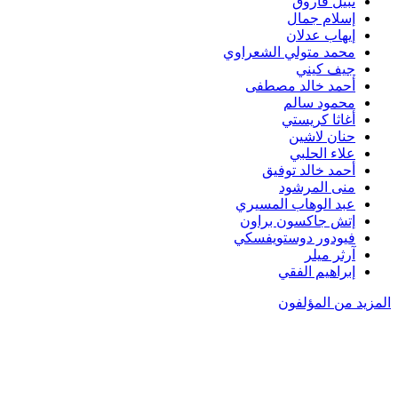
نبيل فاروق
إسلام جمال
إيهاب عدلان
محمد متولي الشعراوي
جيف كيني
أحمد خالد مصطفى
محمود سالم
أغاثا كريستي
حنان لاشين
علاء الحلبي
أحمد خالد توفيق
منى المرشود
عبد الوهاب المسيري
إتش جاكسون براون
فيودور دوستويفسكي
آرثر ميلر
إبراهيم الفقي
المزيد من المؤلفون