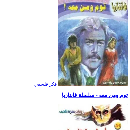
فكر فلسفي
توم ومن معه - سلسلة فانتازيا