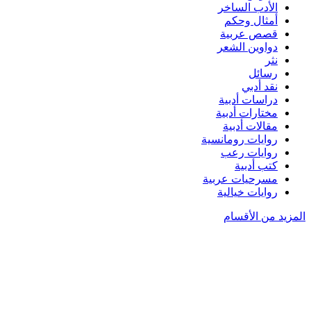
الأدب الساخر
أمثال وحكم
قصص عربية
دواوين الشعر
نثر
رسائل
نقد أدبي
دراسات أدبية
مختارات أدبية
مقالات أدبية
روايات رومانسية
روايات رعب
كتب أدبية
مسرحيات عربية
روايات خيالية
المزيد من الأقسام