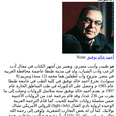
أحمد خالد توفيق
None
هو طبيب وأديب مصري، ويعتبر من أشهر الكتاب في مجال أدب
الرعب وأدب الشباب. ولد في مدينة طنطا عاصمة محافظة الغربية
في مصر. متزوج وأب لطفلين هما محمد (12 سنة) ومريم (8
سنوات). تخرج أحمد خالد توفيق في كلية الطب في جامعة طنطا
عام 1985 م وحصل على الدكتوراه في طب المناطق الحارة عام
1997 م. يقدم أحمد خالد توفيق ستة سلاسل للروايات وصلت إلى ما
يقرب من 236 عددا، وقد قام بترجمة عدد من الروايات الأجنبية
ضمن سلسلة روايات عالمية للجيب. كما قدّم الترجمة العربية
الوحيدة لرواية نادي القتال (fight club) للروائي الأمريكي تشاك
بولانيك. كما أن له بعض التجارب الشعرية. وتُوفى إلى رحمة الله
تعالى عن عمر يناهز 55 عامًا أثر أزمة صحية ألمت به(عليه رحمة