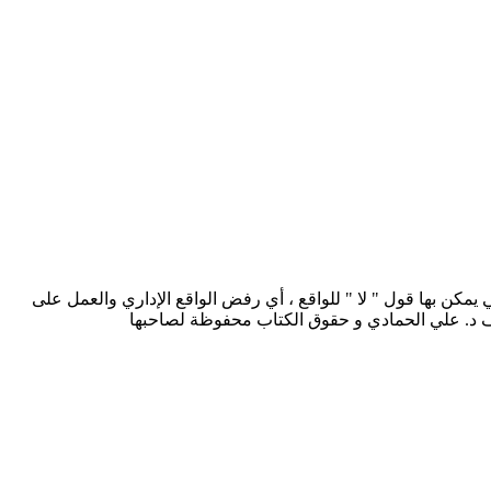
دها خمسة عشر ، التي يمكن بها قول " لا " للواقع ، أي رفض الواقع الإداري والعمل على