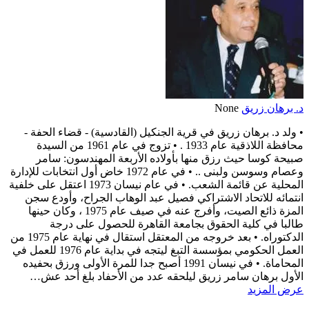
د. برهان زريق
None
• ولد د. برهان زريق في قرية الجنكيل (القادسية) - قضاء الحفة -
محافظة اللاذقية عام 1933 . • تزوج في عام 1961 من السيدة
صبيحة كوسا حيث رزق منها بأولاده الأربعة المهندسون: سامر
وعصام وسوسن ولبنى .. • في عام 1972 خاض أول انتخابات للإدارة
المحلية عن قائمة الشعب. • في عام نيسان 1973 اعتقل على خلفية
انتمائه للاتحاد الاشتراكي فصيل عبد الوهاب الجراح، وأودع سجن
المزة ذائع الصيت، وأفرج عنه في صيف عام 1975 ، وكان حينها
طالبا في كلية الحقوق بجامعة القاهرة للحصول على درجة
الدكتوراه. • بعد خروجه من المعتقل استقال في نهاية عام 1975 من
العمل الحكومي بمؤسسة التبغ ليتجه في بداية عام 1976 للعمل في
المحاماة. • في نيسان 1991 أصبح جدا للمرة الأولى ورزق بحفيده
الأول برهان سامر زريق ليلحقه عدد من الأحفاد بلغ أحد عش…
عرض المزيد