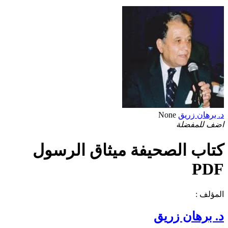
د. برهان زريق
None
اضف للمفضلة
كتاب الصحيفة ميثاق الرسول
PDF
المؤلف :
د. برهان زريق