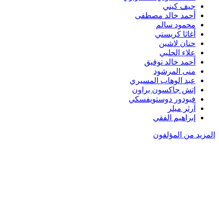
جيف كيني
أحمد خالد مصطفى
محمود سالم
أغاثا كريستي
حنان لاشين
علاء الحلبي
أحمد خالد توفيق
منى المرشود
عبد الوهاب المسيري
إتش جاكسون براون
فيودور دوستويفسكي
آرثر ميلر
إبراهيم الفقي
المزيد من المؤلفون