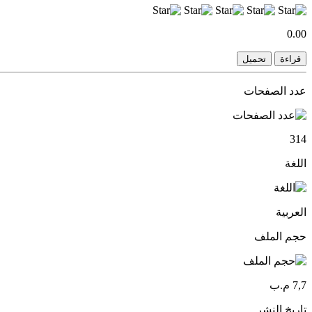
0.00
قراءة
تحميل
عدد الصفحات
314
اللغة
العربية
حجم الملف
7,7 م.ب
تاريخ النشر