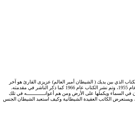
العالم وهذا الكتاب الذي بين يديك ( الشيطان أمير العالم) عزيزى القارئ هو آخر
ماكتبه ولم يتسنَّ له إكماله وطبعه وأوصى ابنه الأكبر بإتمام تلك المهمة فقام بمراجعته ونشره بعد سنوات طويله من وفاة مؤلفه الذي توفى عام 1955، وتم نشر الكتاب عام 1966 كما ذكر الناشر في مقدمته.
 في السماء ويكملها على الأرض ومن هم أعوانــــــــــــه في تلك
خرا، ويستعرض الكاتب العقيدة الشيطانية وكيف استعبد الشيطان الجنس