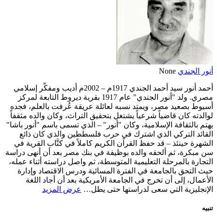
أنور الجندي
None
أحمد أنور سيد أحمد الجندي 1917م – 2002م أديب ومفكّر إسلامي
مصري. ولد "أنور الجندي" عام 1917 بقرية ديروط التابعة لمركز
أسيوط بصعيد مصر، ويمتد نسبه لعائلة عريقة عُرفت بالعلم، فجده
لوالدته كان قاضياً شرعياً يشتغل بتحقيق التراث، وكان والده مثقفاً
يهتم بالثقافة الإسلامية، وكان "أنور" – الذي تسمى باسم "أنور باشا"
القائد التركي الذي اشترك في حرب فلسططين والذي كان ذائع
الشهرة حينئذ – قد حفظ القرآن الكريم كاملاً في كتَّاب القرية في
سن مبكرة، ثم ألحقه والده بوظيفة في بنك مصر بعد أن أنهى دراسة
التجارة بالمرحلة التعليمية المتوسطة، ثم واصل دراسته أثناء عمله،
حيث التحق بالجامعة في الفترة المسائية ودرس الاقتصاد وإدارة
الأعمال، إلى أن تخرج في الجامعة الأمريكية بعد أن أجاد اللغة
الإنجليزية التي سعى لدراستها حتى يطل…
عرض المزيد
تنبيه