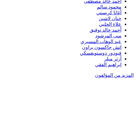
أحمد خالد مصطفى
محمود سالم
أغاثا كريستي
حنان لاشين
علاء الحلبي
أحمد خالد توفيق
منى المرشود
عبد الوهاب المسيري
إتش جاكسون براون
فيودور دوستويفسكي
آرثر ميلر
إبراهيم الفقي
المزيد من المؤلفون