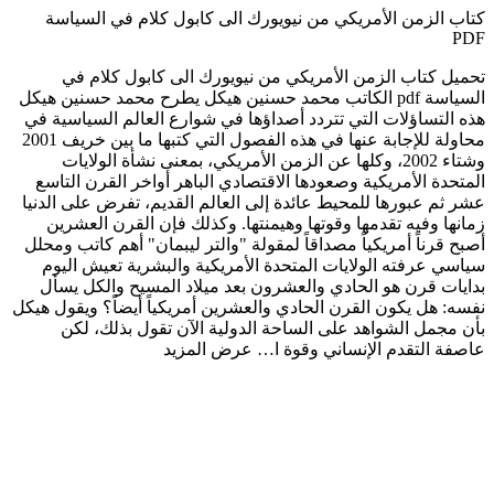
كتاب الزمن الأمريكي من نيويورك الى كابول كلام في السياسة
PDF
تحميل كتاب الزمن الأمريكي من نيويورك الى كابول كلام في
السياسة pdf الكاتب محمد حسنين هيكل يطرح محمد حسنين هيكل
هذه التساؤلات التي تتردد أصداؤها في شوارع العالم السياسية في
محاولة للإجابة عنها في هذه الفصول التي كتبها ما بين خريف 2001
وشتاء 2002، وكلها عن الزمن الأمريكي، بمعنى نشأة الولايات
المتحدة الأمريكية وصعودها الاقتصادي الباهر أواخر القرن التاسع
عشر ثم عبورها للمحيط عائدة إلى العالم القديم، تفرض على الدنيا
زمانها وفيه تقدمها وقوتها وهيمنتها. وكذلك فإن القرن العشرين
أصبح قرناً أمريكياً مصداقاً لمقولة "والتر ليبمان" أهم كاتب ومحلل
سياسي عرفته الولايات المتحدة الأمريكية والبشرية تعيش اليوم
بدايات قرن هو الحادي والعشرون بعد ميلاد المسيح والكل يسأل
نفسه: هل يكون القرن الحادي والعشرين أمريكياً أيضاً؟ ويقول هيكل
بأن مجمل الشواهد على الساحة الدولية الآن تقول بذلك، لكن
عاصفة التقدم الإنساني وقوة ا…
عرض المزيد