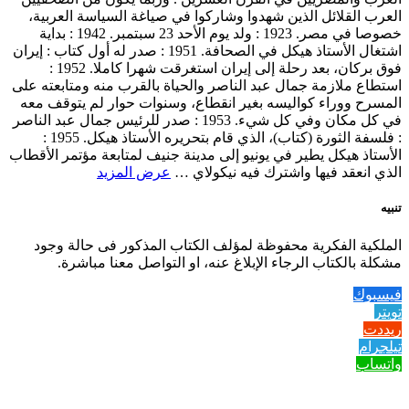
العرب القلائل الذين شهدوا وشاركوا في صياغة السياسة العربية،
خصوصا في مصر. 1923 : ولد يوم الأحد 23 سبتمبر. 1942 : بداية
اشتغال الأستاذ هيكل في الصحافة. 1951 : صدر له أول كتاب : إيران
فوق بركان، بعد رحلة إلى إيران استغرقت شهرا كاملا. 1952 :
استطاع ملازمة جمال عبد الناصر والحياة بالقرب منه ومتابعته على
المسرح ووراء كواليسه بغير انقطاع، وسنوات حوار لم يتوقف معه
في كل مكان وفي كل شيء. 1953 : صدر للرئيس جمال عبد الناصر
: فلسفة الثورة (كتاب)، الذي قام بتحريره الأستاذ هيكل. 1955 :
الأستاذ هيكل يطير في يونيو إلى مدينة جنيف لمتابعة مؤتمر الأقطاب
الذي انعقد فيها واشترك فيه نيكولاي …
عرض المزيد
تنبيه
الملكية الفكرية محفوظة لمؤلف الكتاب المذكور فى حالة وجود
مشكلة بالكتاب الرجاء الإبلاغ عنه، او التواصل معنا مباشرة.
فيسبوك
تويتر
ريددت
تيلجرام
واتساب