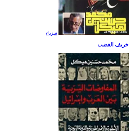
فيزياء
خريف الغضب