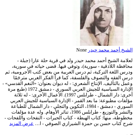
الشيخ أحمد محمد حيدر
None
لعلامة الشيخ أحمد محمد حيدر ولد في قرية حلة عارا (جبلة -
محافظة اللاذقية - سورية)، وتوفي فيها. قضى حياته في سورية،
ودرس اللغة التركية، ثم درس العربية من بعض كتب الأجرومية، ثم
درس الفقه والتصوف والفلسفة، كما قرأ الفكر الغربي مترجَمًا
وعمل بالتأليف. الإنتاج الشعري: - له ديوان بعنوان: «النغم القدسي» -
الإدارة السياسية للجيش العربي السوري - دمشق 1972 (طبع مرة
أخرى: دار الشمال - طرابلس 1997). الأعمال الأخرى: - له ثلاثة
مؤلفات مطبوعة: ما بعد القمر - الإدارة السياسية للجيش العربي
السوري - دمشق - 1984، التكوين والتجلي - دار الشمال للطباعة
والنشر والتوزيع - طرابلس 1986، تناثر الأوهام. وله عدة مؤلفات
مخطوطة، منها: كتاب الهبطة - كتاب الحيرات - النفحات واللفحات -
شرح كتاب حسن بن حمزة الشيرازي الصوفي - ا…
عرض المزيد