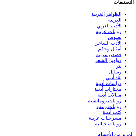
التصنيفات
الظواهر الغريبة‏
العربية
الأدب العربي
روايات عربية
نصوص
الأدب الساخر
أمثال وحكم
قصص عربية
دواوين الشعر
نثر
رسائل
نقد أدبي
دراسات أدبية
مختارات أدبية
مقالات أدبية
روايات رومانسية
روايات رعب
كتب أدبية
مسرحيات عربية
روايات خيالية
المزيد من الأقسام