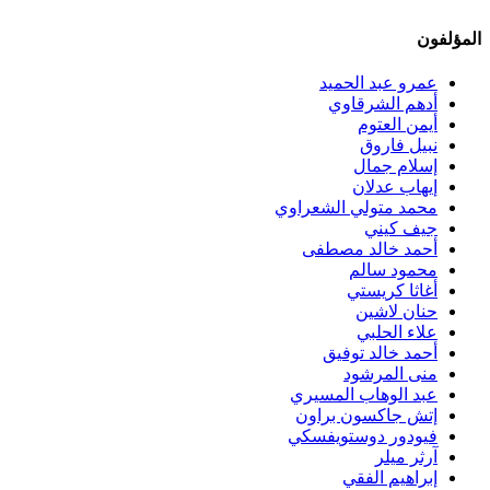
المؤلفون
عمرو عبد الحميد
أدهم الشرقاوي
أيمن العتوم
نبيل فاروق
إسلام جمال
إيهاب عدلان
محمد متولي الشعراوي
جيف كيني
أحمد خالد مصطفى
محمود سالم
أغاثا كريستي
حنان لاشين
علاء الحلبي
أحمد خالد توفيق
منى المرشود
عبد الوهاب المسيري
إتش جاكسون براون
فيودور دوستويفسكي
آرثر ميلر
إبراهيم الفقي