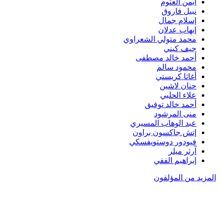
أيمن العتوم
نبيل فاروق
إسلام جمال
إيهاب عدلان
محمد متولي الشعراوي
جيف كيني
أحمد خالد مصطفى
محمود سالم
أغاثا كريستي
حنان لاشين
علاء الحلبي
أحمد خالد توفيق
منى المرشود
عبد الوهاب المسيري
إتش جاكسون براون
فيودور دوستويفسكي
آرثر ميلر
إبراهيم الفقي
المزيد من المؤلفون