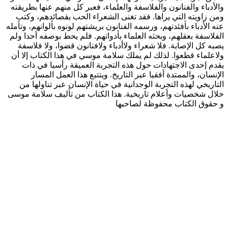
والأدباء والفنانون والفلاسفة والعلماء، فعبر كل منهم عنها بطريقته
ومن زاويته التي يراها. فقد تغنى الشعراء الحب بقصائدهم، وكتب
عنه الأدباء بأفئدتهم، ورسمه الفنانون بريشتهم لونوه بألوانهم، وتأمله
الفلاسفة بعقلهم، وبحثه العلماء بأدواتهم. فلم يحط بوصفه أحدا ولم
يصبه كل الإصابة. فلا شعراء ولاأدباء ولافنانون قضوا، ولا فلاسفة
ولاعلماء قطعوا. لذلك لم يملك سلامة موسي في هذا الكتاب إلا أن
يقدم إحدى الاجتهادات حول هذه التجربة العميقة رأسيا في ذات
الإنسان، والممتدة أفقيا عبر التاريخ. ويتتبع هذا العمل المسار
التاريخي لهذه التجربة الوجدانية في حياة الإنسان عبر تناولها من
خلال شخصيات وأعلام تاريخية. هذا الكتاب من تأليف سلامة موسى
و حقوق الكتاب محفوظة لصاحبها