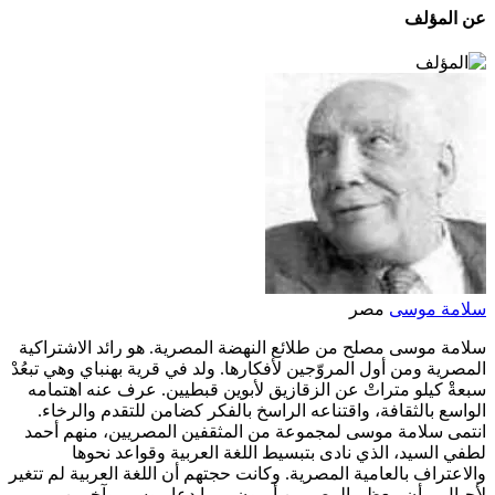
عن المؤلف
سلامة موسى
مصر
سلامة موسى مصلح من طلائع النهضة المصرية. هو رائد الاشتراكية
المصرية ومن أول المروّجين لأفكارها. ولد في قرية بهنباي وهي تبعُدْ
سبعةْ كيلو متراتْ عن الزقازيق لأبوين قبطيين. عرف عنه اهتمامه
الواسع بالثقافة، واقتناعه الراسخ بالفكر كضامن للتقدم والرخاء.
انتمى سلامة موسى لمجموعة من المثقفين المصريين، منهم أحمد
لطفي السيد، الذي نادى بتبسيط اللغة العربية وقواعد نحوها
والاعتراف بالعامية المصرية. وكانت حجتهم أن اللغة العربية لم تتغير
لأجيال، وأن معظم المصريين أميون، مما دعا موسى وآخرين