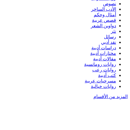
نصوص
الأدب الساخر
أمثال وحكم
قصص عربية
دواوين الشعر
نثر
رسائل
نقد أدبي
دراسات أدبية
مختارات أدبية
مقالات أدبية
روايات رومانسية
روايات رعب
كتب أدبية
مسرحيات عربية
روايات خيالية
المزيد من الأقسام