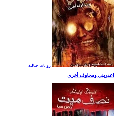
روايات خيالية
اعذريني ومخاوف أخرى