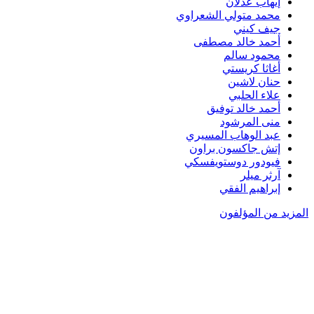
إيهاب عدلان
محمد متولي الشعراوي
جيف كيني
أحمد خالد مصطفى
محمود سالم
أغاثا كريستي
حنان لاشين
علاء الحلبي
أحمد خالد توفيق
منى المرشود
عبد الوهاب المسيري
إتش جاكسون براون
فيودور دوستويفسكي
آرثر ميلر
إبراهيم الفقي
المزيد من المؤلفون