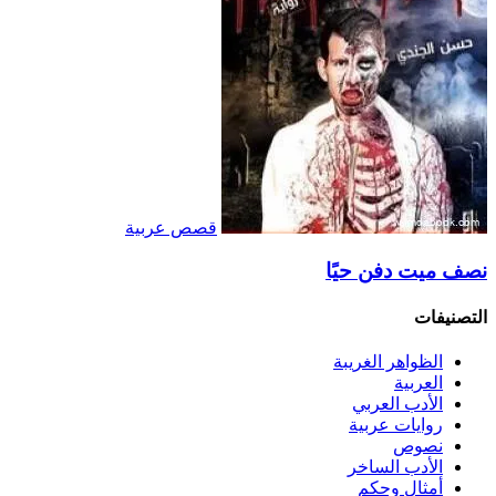
قصص عربية
نصف ميت دفن حيًا
التصنيفات
الظواهر الغريبة‏
العربية
الأدب العربي
روايات عربية
نصوص
الأدب الساخر
أمثال وحكم