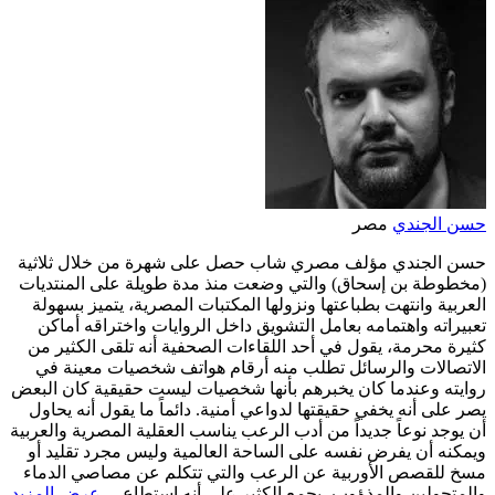
حسن الجندي
مصر
حسن الجندي مؤلف مصري شاب حصل على شهرة من خلال ثلاثية
(مخطوطة بن إسحاق) والتي وضعت منذ مدة طويلة على المنتديات
العربية وانتهت بطباعتها ونزولها المكتبات المصرية، يتميز بسهولة
تعبيراته واهتمامه بعامل التشويق داخل الروايات واختراقه أماكن
كثيرة محرمة، يقول في أحد اللقاءات الصحفية أنه تلقى الكثير من
الاتصالات والرسائل تطلب منه أرقام هواتف شخصيات معينة في
روايته وعندما كان يخبرهم بأنها شخصيات ليست حقيقية كان البعض
يصر على أنه يخفي حقيقتها لدواعي أمنية. دائماً ما يقول أنه يحاول
أن يوجد نوعاً جديداً من أدب الرعب يناسب العقلية المصرية والعربية
ويمكنه أن يفرض نفسه على الساحة العالمية وليس مجرد تقليد أو
مسخ للقصص الأوربية عن الرعب والتي تتكلم عن مصاصي الدماء
والمتحولين والمذؤوب، يجمع الكثير على أنه استطاع…
عرض المزيد