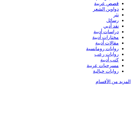
قصص عربية
دواوين الشعر
نثر
رسائل
نقد أدبي
دراسات أدبية
مختارات أدبية
مقالات أدبية
روايات رومانسية
روايات رعب
كتب أدبية
مسرحيات عربية
روايات خيالية
المزيد من الأقسام