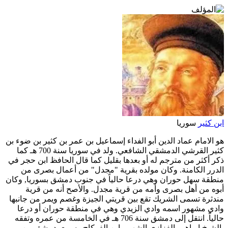
ابن كثير
سوريا
هو الامام عماد الدين أبو الفداء إسماعيل بن عمر بن كثير بن ضوء بن
كثير القرشي الدمشقي الشافعي. ولد في سوريا سنة 700 هـ كما
ذكر أكثر من مترجم له أو بعدها بقليل كما قال الحافظ ابن حجر في
الدرر الكامنة. وكان مولده بقرية "مجدل" من أعمال بصرى من
منطقة سهل حوران وهي درعا حالياً في جنوب دمشق بسوريا, وكان
أبوه من أهل بصرى وأمه من قرية مجدل. والأصح أنه من قرية
مندثرة تسمى الشريك تقع بين قريتي الجيزة وغصم ويمر من جانبها
وادي مشهور اسمه وادي الزيدي وهي في منطقة حوران أو درعا
حالياً. انتقل إلى دمشق سنة 706 هـ في الخامسة من عمره وتفقه
بالشيخ إبراهيم الفزازي الشهير بابن الفركاح وسمع بدمشق من