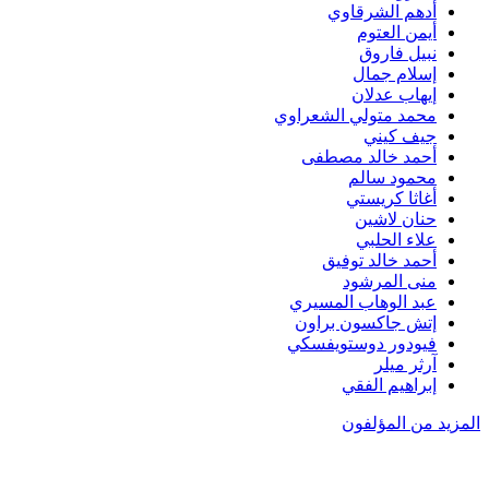
أدهم الشرقاوي
أيمن العتوم
نبيل فاروق
إسلام جمال
إيهاب عدلان
محمد متولي الشعراوي
جيف كيني
أحمد خالد مصطفى
محمود سالم
أغاثا كريستي
حنان لاشين
علاء الحلبي
أحمد خالد توفيق
منى المرشود
عبد الوهاب المسيري
إتش جاكسون براون
فيودور دوستويفسكي
آرثر ميلر
إبراهيم الفقي
المزيد من المؤلفون