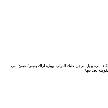
ا من بكاء أمي، يهيل الرجل عليك التراب. يهيل، أراك بعيني/ عينيّ التي