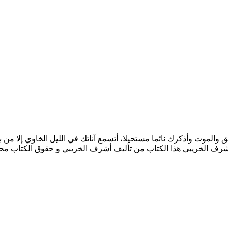
تتحد أزمنة العشق والموت وأذكرك نائما مستحيلا، أتسمع آناتك في الليل الخاوي إل