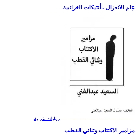
عِلم الانعزال - أنتيكات الغرائبية
روايات عربية
مزامير الاكتئاب وثنائي القطب