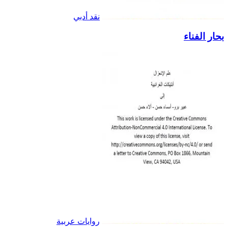
نقد أدبي
بحار الفناء
روايات عربية