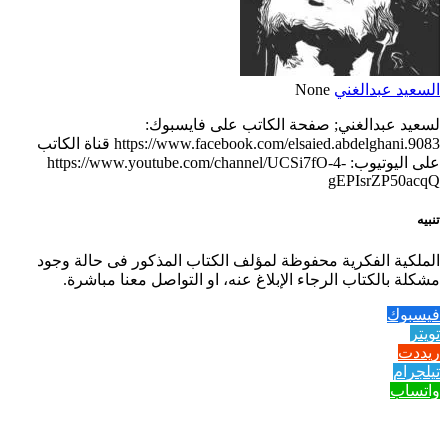
السعيد عبدالغني
None
لسعيد عبدالغني; صفحة الكاتب على فايسبوك:
https://www.facebook.com/elsaied.abdelghani.9083 قناة الكاتب
على اليوتيوب: https://www.youtube.com/channel/UCSi7fO-4-
gEPIsrZP50acqQ
تنبيه
الملكية الفكرية محفوظة لمؤلف الكتاب المذكور فى حالة وجود
مشكلة بالكتاب الرجاء الإبلاغ عنه، او التواصل معنا مباشرة.
فيسبوك
تويتر
ريددت
تيلجرام
واتساب