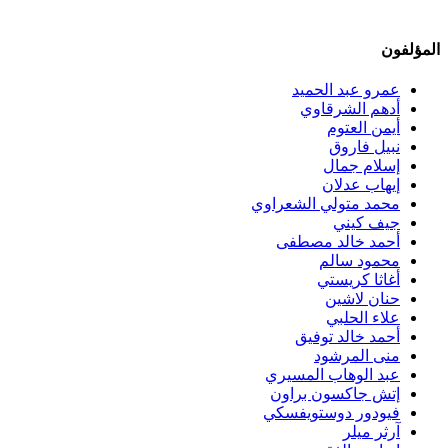
المؤلفون
عمرو عبد الحميد
أدهم الشرقاوي
أيمن العتوم
نبيل فاروق
إسلام جمال
إيهاب عدلان
محمد متولي الشعراوي
جيف كيني
أحمد خالد مصطفى
محمود سالم
أغاثا كريستي
حنان لاشين
علاء الحلبي
أحمد خالد توفيق
منى المرشود
عبد الوهاب المسيري
إتش جاكسون براون
فيودور دوستويفسكي
آرثر ميلر