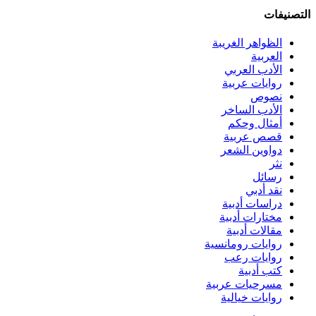
التصنيفات
الظواهر الغريبة‏
العربية
الأدب العربي
روايات عربية
نصوص
الأدب الساخر
أمثال وحكم
قصص عربية
دواوين الشعر
نثر
رسائل
نقد أدبي
دراسات أدبية
مختارات أدبية
مقالات أدبية
روايات رومانسية
روايات رعب
كتب أدبية
مسرحيات عربية
روايات خيالية