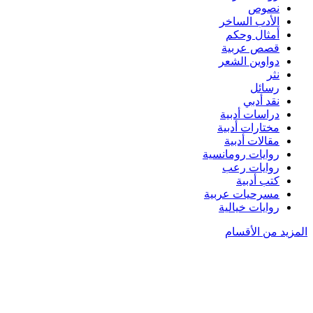
نصوص
الأدب الساخر
أمثال وحكم
قصص عربية
دواوين الشعر
نثر
رسائل
نقد أدبي
دراسات أدبية
مختارات أدبية
مقالات أدبية
روايات رومانسية
روايات رعب
كتب أدبية
مسرحيات عربية
روايات خيالية
المزيد من الأقسام