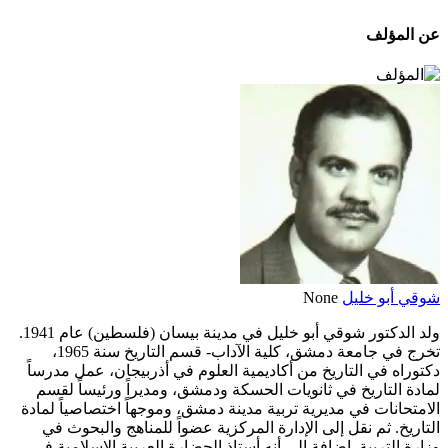
عن المؤلف
شوقي أبو خليل
None
ولد الدكتور شوقي أبو خليل في مدينة بيسان (فلسطين) عام 1941.
تخرج في جامعة دمشق، كلية الآداب- قسم التاريخ سنة 1965،
دكتوراه في التاريخ من أكاديمية العلوم في أذربيجان، عمل مدرساً
لمادة التاريخ في ثانويات الحسكة ودمشق، ومديراً ورئيساً لقسم
الامتحانات في مديرية تربية مدينة دمشق، وموجهاً اختصاصياً لمادة
التاريخ. ثم نقل إلى الإدارة المركزية عضواً للمناهج والبحوث في
وزارة التربية. إضافة إلى أنه أستاذ الحضارة العربية الإسلامية في