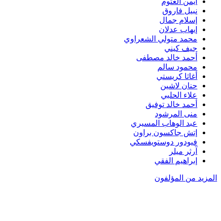
أيمن العتوم
نبيل فاروق
إسلام جمال
إيهاب عدلان
محمد متولي الشعراوي
جيف كيني
أحمد خالد مصطفى
محمود سالم
أغاثا كريستي
حنان لاشين
علاء الحلبي
أحمد خالد توفيق
منى المرشود
عبد الوهاب المسيري
إتش جاكسون براون
فيودور دوستويفسكي
آرثر ميلر
إبراهيم الفقي
المزيد من المؤلفون