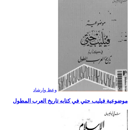
وعظ وإرشاد
موضوعية فيليب حتي في كتابه تاريخ العرب المطول