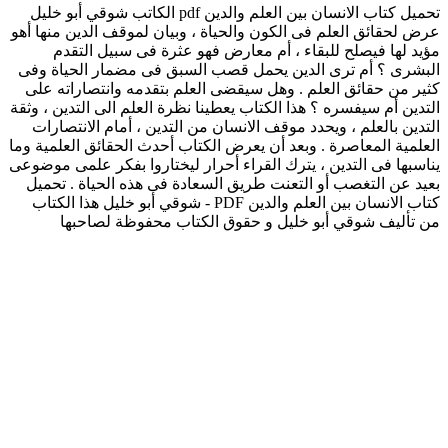
تحميل كتاب الانسان بين العلم والدين pdf الكاتب شوقي أبو خليل
عرض لحقائق العلم فى الكون والحياة ، وبيان لموقف الدين منها أهو
مؤيد لها فيصلح للبقاء ، أم معارض فهو عثرة فى سبيل التقدم
البشرى ؟ أم ترى الدين يحمل قصب السبق فى مضمار الحياة وفى
كثير من حقائق العلم . وهل سيقضى العلم بتقدمه وانتصاراته على
التدين أم سيفسره ؟ هذا الكتاب يعطينا نظرة العلم الى التدين ، وثقة
التدين بالعلم ، ويحدد موقف الانسان من التدين ، أمام الانتصارات
العلمية المعاصرة . وبعد أن يعرض الكتاب أحدث الحقائق العلمية وما
يناسبها فى التدين ، يترك القراء أحرار ليختاروا بفكر علمى موضوعى
بعيد عن التغصب أو التعنت طريق السعادة فى هذه الحياة . تحميل
كتاب الانسان بين العلم والدين PDF - شوقي أبو خليل هذا الكتاب
من تأليف شوقي أبو خليل و حقوق الكتاب محفوظة لصاحبها