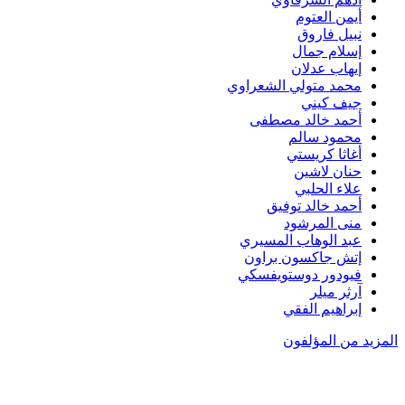
أيمن العتوم
نبيل فاروق
إسلام جمال
إيهاب عدلان
محمد متولي الشعراوي
جيف كيني
أحمد خالد مصطفى
محمود سالم
أغاثا كريستي
حنان لاشين
علاء الحلبي
أحمد خالد توفيق
منى المرشود
عبد الوهاب المسيري
إتش جاكسون براون
فيودور دوستويفسكي
آرثر ميلر
إبراهيم الفقي
المزيد من المؤلفون