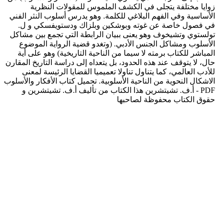
زوايا مختلفة يتجلى في الكشف الملموس للمقولات النظرية
الأساسية وفي الفهم البلاغي للكلمة. وهو يدرس أسلوب النثر الفني
في فصول خاصة عن غوته وبوشكين وبلزاك ودستويفسكي و ل.
تولستوي وتشيخوف وهو يعنى ببيان الرابطة التي تجمع بين مشاكل
الأسلوب ومشاكل الجنس الأدبي. (وتغدو قضية الرواية الموضوع
المباشر للكتاب برمته لا سيما من الناحية التاريخية) وهو على أية
حال، لا يتوقف عند هذه الحدود، بل يتعداه إلى دراسة التاريخ المقارن
للأدب العالمي، كما يتناول تناولا تعميميا القضايا الرئيسة لمعنى
الاشكال النحوية من الناحية الأسلوبية. تحميل كتاب الأفكار والأسلوب
PDF - أ.ف. تشيتشرين هذا الكتاب من تأليف أ.ف. تشيتشرين و
حقوق الكتاب محفوظة لصاحبها