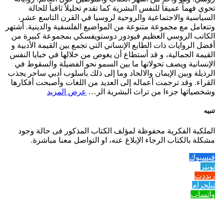
تحوي فهماً عميقاً للنفس البشرية كما تقدم تحليلاً ثاقباً للحالة
السياسية والاجتماعية والروحية لروسيا في القرن التاسع عشر،
وتتعامل مع مجموعة متنوعة من المواضيع الفلسفية والدينية. أشتهر
الكاتب الروسي العظيم فيودور دوستويفسكي بمجموعة كبيرة من
أفضل الروايات ذات الطابع الإنساني التي تجمع بين القيمة الأدبية و
القيمة الجمالية، و قد أستطاع أن يغوص من خلالها في خبايا النفس
الإنسانية ويصف تحولاتها ما بين السمو نحو الفضيلة والسقوط في
الرذيلة وبين الإيمان والالحاد وما إلى ذلك بأسلوب أدبي ساحر يجذب
القراء. وقد ترجمت أعماله إلى العديد من اللغات وأصبحت أفكارها
وشخصياتها جزءا من تراث البشرية الر…
عرض المزيد
تنبيه
الملكية الفكرية محفوظة لمؤلف الكتاب المذكور فى حالة وجود
مشكلة بالكتاب الرجاء الإبلاغ عنه، او التواصل معنا مباشرة.
فيسبوك
تويتر
ريددت
تيلجرام
واتساب