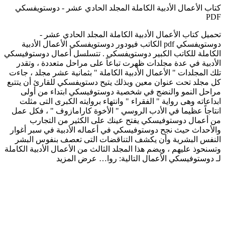
كتاب الأعمال الأدبية الكاملة المجلد الحادي عشر - دوستويفسكي
PDF
تحميل كتاب الأعمال الأدبية الكاملة المجلد الحادي عشر -
دوستويفسكي pdf الكاتب فيودور دوستويفسكي الأعمال الأدبية
الكاملة للكاتب الكبير دوستويفسكي . تتسلسل أعمال دوستوفيسكي
الأدبية في عدة مجلدات ظهرت تباعاً على مراحل متعددة ، وتقدر
تلك المجلدات " الأعمال الأدبية الكاملة " بثمانية عشر مجلد ، جاءت
كل مجلد تحت عنوان معين وبذلك يتيح دستويفسكي للقارئ أن يتتبع
مراحل النمو والنضج في شخصية دوستوفيسكي ابتداء من أولى
ابداعاته وهى رواية " الفقراء " وانتهاء بروايته الكبرى التى مثلت
انتاجاً عظيما في الأدب الروسي " الأخوة كارامازوف " ، فكل عمل
من أعمال دوستوفيسكي يفتح عينك على الكثير من التجارب
والأحداث حيث نجح دوستوفيسكي في أعماله الأدبية في سبر أغوار
النفس البشرية وأن يكشف التناقضات التى تعصف بنفوس البشر
وتسنحوذ عليهم ، ويضم هذا المجلد الثالث من الأعمال الأدبية الكاملة
لـ دوستوفيسكي الأعمال التالية: روا…
عرض المزيد