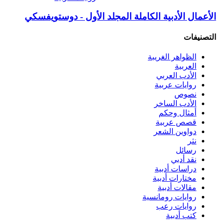
الأعمال الأدبية الكاملة المجلد الأول - دوستويفسكي
التصنيفات
الظواهر الغريبة‏
العربية
الأدب العربي
روايات عربية
نصوص
الأدب الساخر
أمثال وحكم
قصص عربية
دواوين الشعر
نثر
رسائل
نقد أدبي
دراسات أدبية
مختارات أدبية
مقالات أدبية
روايات رومانسية
روايات رعب
كتب أدبية