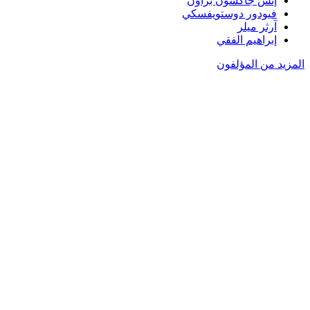
إتش جاكسون براون
فيودور دوستويفسكي
آرثر ميلر
إبراهيم الفقي
المزيد من المؤلفون