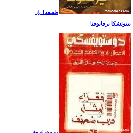
فلسفة أديان
نيتوتشكا نزفانوفنا
روايات عربية