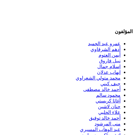
المؤلفون
عمرو عبد الحميد
أدهم الشرقاوي
أيمن العتوم
نبيل فاروق
إسلام جمال
إيهاب عدلان
محمد متولي الشعراوي
جيف كيني
أحمد خالد مصطفى
محمود سالم
أغاثا كريستي
حنان لاشين
علاء الحلبي
أحمد خالد توفيق
منى المرشود
عبد الوهاب المسيري