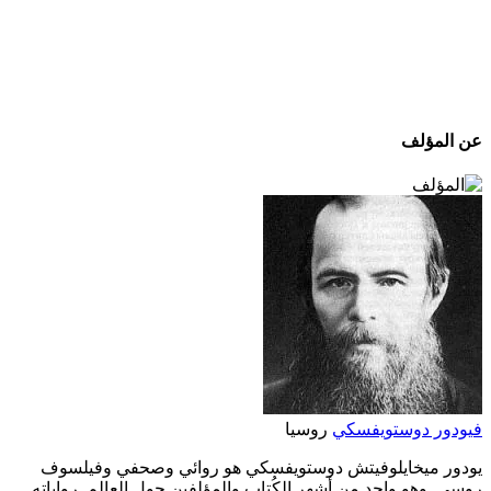
عن المؤلف
فيودور دوستويفسكي
روسيا
يودور ميخايلوفيتش دوستويفسكي هو روائي وصحفي وفيلسوف
روسي. وهو واحد من أشهر الكُتاب والمؤلفين حول العالم. رواياته