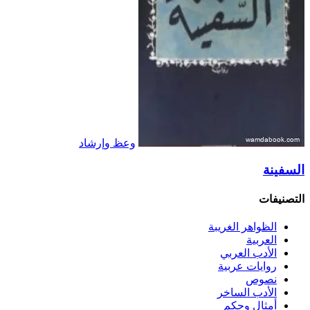
وعظ وإرشاد
السفينة
التصنيفات
الظواهر الغريبة‏
العربية
الأدب العربي
روايات عربية
نصوص
الأدب الساخر
أمثال وحكم