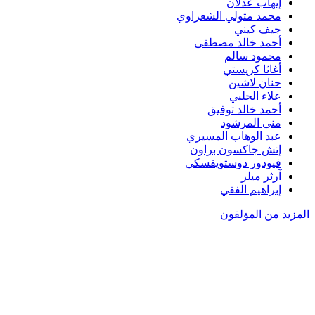
إيهاب عدلان
محمد متولي الشعراوي
جيف كيني
أحمد خالد مصطفى
محمود سالم
أغاثا كريستي
حنان لاشين
علاء الحلبي
أحمد خالد توفيق
منى المرشود
عبد الوهاب المسيري
إتش جاكسون براون
فيودور دوستويفسكي
آرثر ميلر
إبراهيم الفقي
المزيد من المؤلفون