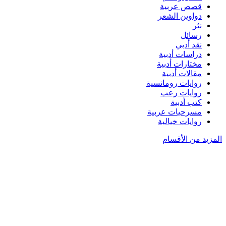
قصص عربية
دواوين الشعر
نثر
رسائل
نقد أدبي
دراسات أدبية
مختارات أدبية
مقالات أدبية
روايات رومانسية
روايات رعب
كتب أدبية
مسرحيات عربية
روايات خيالية
المزيد من الأقسام