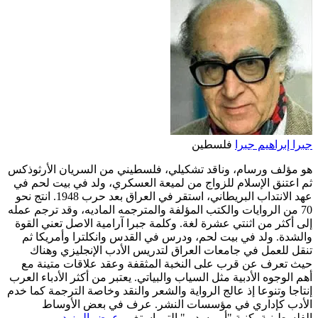
جبرا إبراهيم جبرا
فلسطين
هو مؤلف ورسام، وناقد تشكيلي، فلسطيني من السريان الأرثوذكس
ثم اعتنق الإسلام للزواج من لميعة العسكري، ولد في بيت لحم في
عهد الانتداب البريطاني، استقر في العراق بعد حرب 1948. انتج نحو
70 من الروايات والكتب المؤلفة والمترجمه الماديه، وقد ترجم عمله
إلى أكثر من اثنتي عشرة لغة. وكلمة جبرا آرامية الاصل تعني القوة
والشدة. ولد في بيت لحم، ودرس في القدس وانكلترا وأمريكا ثم
تنقل للعمل في جامعات العراق لتدريس الأدب الإنجليزي وهناك
حيث تعرف عن قرب على النخبة المثقفة وعقد علاقات متينة مع
أهم الوجوه الأدبية مثل السياب والبياتي. يعتبر من أكثر الأدباء العرب
إنتاجا وتنوعا إذ عالج الرواية والشعر والنقد وخاصة الترجمة كما خدم
الأدب كإداري في مؤسسات النشر. عرف في بعض الأوساط
الفلسطينية بكنية "أبي سدير" التي استغ…
عرض المزيد