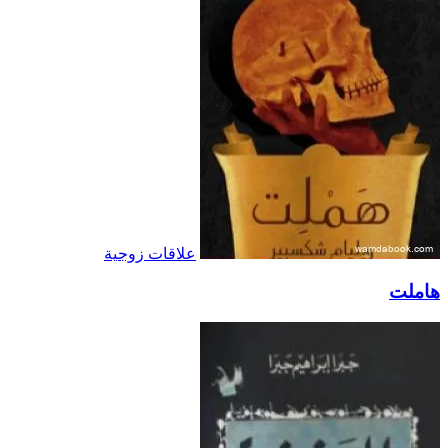
علاقات زوجية
هاملت