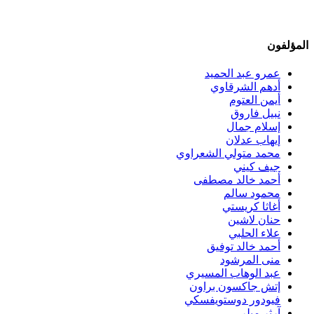
المؤلفون
عمرو عبد الحميد
أدهم الشرقاوي
أيمن العتوم
نبيل فاروق
إسلام جمال
إيهاب عدلان
محمد متولي الشعراوي
جيف كيني
أحمد خالد مصطفى
محمود سالم
أغاثا كريستي
حنان لاشين
علاء الحلبي
أحمد خالد توفيق
منى المرشود
عبد الوهاب المسيري
إتش جاكسون براون
فيودور دوستويفسكي
آرثر ميلر