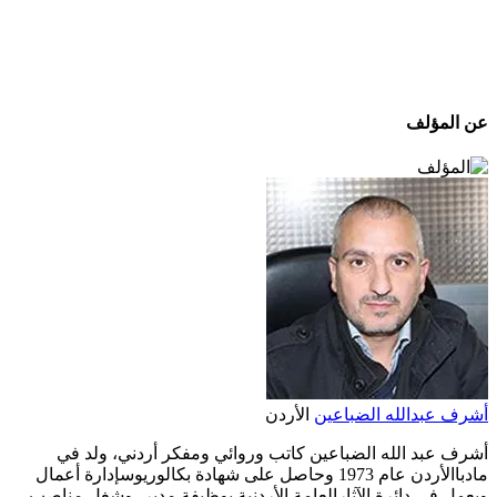
عن المؤلف
أشرف عبدالله الضباعين
الأردن
أشرف عبد الله الضباعين كاتب وروائي ومفكر أردني، ولد في
مادباالأردن عام 1973 وحاصل على شهادة بكالوريوسإدارة أعمال
ويعمل في دائرة الآثارالعامة الأردنية بوظيفة مدير، وشغل مناصب