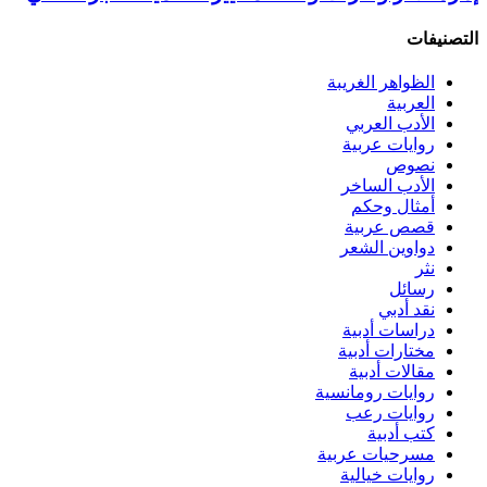
التصنيفات
الظواهر الغريبة‏
العربية
الأدب العربي
روايات عربية
نصوص
الأدب الساخر
أمثال وحكم
قصص عربية
دواوين الشعر
نثر
رسائل
نقد أدبي
دراسات أدبية
مختارات أدبية
مقالات أدبية
روايات رومانسية
روايات رعب
كتب أدبية
مسرحيات عربية
روايات خيالية