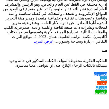
إدارية مختلفة في القطاعين العام والخاص. وهو الرئيس والمشرف
العام لمبادرة نشر للثقافة والعلوم، وكاتب غير متفرغ في العديد من
المواقع الإلكترونية والصحف والمجلات في قضايا سياسية وأدبية
وثقافية وعضو هيئات ثقافية واجتماعية متعددة ومدير هيئة التحرير
لنشرة آثارنا الصادرة عن دائرة الآثار العامة، وعضو هيئة تحرير
لمجلات ونشرات ذات صبغة ثقافية وعلمية وأدبية. صدرت له الكتب
والمؤلفات التالية: 1- إدارة المواقع الأثرية وتسويقها سياحياً (كتاب
أكاديمي)، مكتبة الراتب العلمية، عمان، 2003. 2- مواقع التراث
الثقافي – إدارة وسياحة وتسوي…
عرض المزيد
تنبيه
الملكية الفكرية محفوظة لمؤلف الكتاب المذكور فى حالة وجود
مشكلة بالكتاب الرجاء الإبلاغ عنه، او التواصل معنا مباشرة.
فيسبوك
تويتر
ريددت
تيلجرام
واتساب