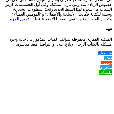
خصوص الريادة بينه وبين نازك الملائكة.وفي أول الخمسينات كرس
السياب كل شعره لهذا النمط الجديد واتخذ المطولات الشعرية
وسيلة للكتابة فكانت "الأسلحة والأطفال" و"المومس العمياء"
و"حفار القبور" وفيها تلتقي القضايا الاجتماعية با…
عرض المزيد
تنبيه
الملكية الفكرية محفوظة لمؤلف الكتاب المذكور فى حالة وجود
مشكلة بالكتاب الرجاء الإبلاغ عنه، او التواصل معنا مباشرة.
فيسبوك
تويتر
ريددت
تيلجرام
واتساب