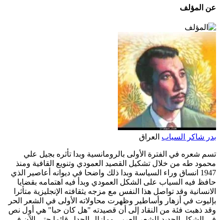
عن المؤلف
بدر شاكر السياب
العراق
تسم شعره في الفترة الأولى بالرومانسية وبدا تأثره بجيل علي
محمود طه من خلال تشكيل القصيد العمودي وتنويع القافية ومنذ
1947 انساق وراء السياسة وبدا ذلك واضحا في ديوانه أعاصير الذي
حافظ فيه السياب على الشكل العمودي وبدأ فيه اهتمامه بقضايا
الانسانية وقد تواصل هذا النفس مع مزجه يثقافته الإنجليزية متأثرا
بإليوت في أزهار وأساطير وظهرت محاولاته الأولى في الشعر الحر
وقد ذهبت فئة من النقاد إلى أن قصيدته "هل كان حبا" هي أول نص
في الشكل الجديد للشعر العربي ومازال الجدل قائما حتى الآن في