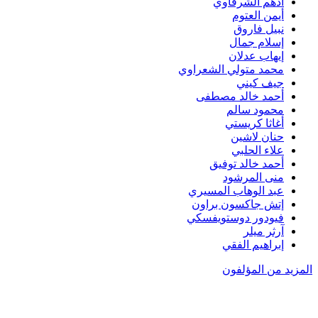
أدهم الشرقاوي
أيمن العتوم
نبيل فاروق
إسلام جمال
إيهاب عدلان
محمد متولي الشعراوي
جيف كيني
أحمد خالد مصطفى
محمود سالم
أغاثا كريستي
حنان لاشين
علاء الحلبي
أحمد خالد توفيق
منى المرشود
عبد الوهاب المسيري
إتش جاكسون براون
فيودور دوستويفسكي
آرثر ميلر
إبراهيم الفقي
المزيد من المؤلفون