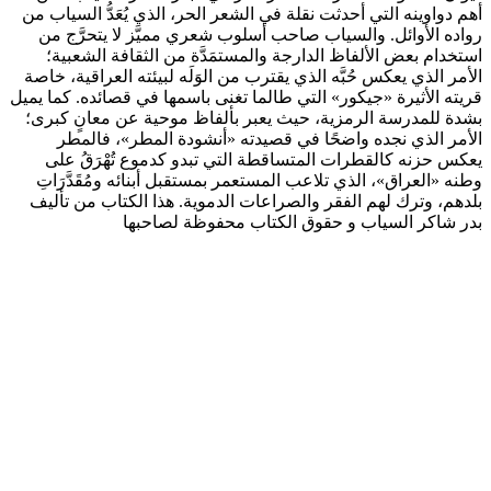
أهم دواوينه التي أحدثت نقلة في الشعر الحر، الذي يُعَدُّ السياب من
رواده الأوائل. والسياب صاحب أسلوب شعري مميَّز لا يتحرَّج من
استخدام بعض الألفاظ الدارجة والمستمَدَّة من الثقافة الشعبية؛
الأمر الذي يعكس حُبَّه الذي يقترب من الوَلَه لبيئته العراقية، خاصة
قريته الأثيرة «جيكور» التي طالما تغنى باسمها في قصائده. كما يميل
بشدة للمدرسة الرمزية، حيث يعبر بألفاظ موحية عن معانٍ كبرى؛
الأمر الذي نجده واضحًا في قصيدته «أنشودة المطر»، فالمطر
يعكس حزنه كالقطرات المتساقطة التي تبدو كدموع تُهْرَقُ على
وطنه «العراق»، الذي تلاعب المستعمر بمستقبل أبنائه ومُقَدَّرَاتِ
بلدهم، وترك لهم الفقر والصراعات الدموية. هذا الكتاب من تأليف
بدر شاكر السياب و حقوق الكتاب محفوظة لصاحبها