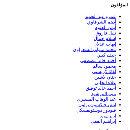
المؤلفون
عمرو عبد الحميد
أدهم الشرقاوي
أيمن العتوم
نبيل فاروق
إسلام جمال
إيهاب عدلان
محمد متولي الشعراوي
جيف كيني
أحمد خالد مصطفى
محمود سالم
أغاثا كريستي
حنان لاشين
علاء الحلبي
أحمد خالد توفيق
منى المرشود
عبد الوهاب المسيري
إتش جاكسون براون
فيودور دوستويفسكي
آرثر ميلر
إبراهيم الفقي