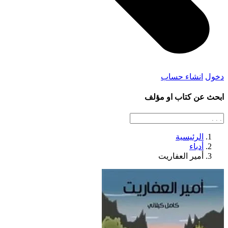
دخول
انشاء حساب
ابحث عن كتاب او مؤلف
الرئيسية
أدباء
أمير العفاريت